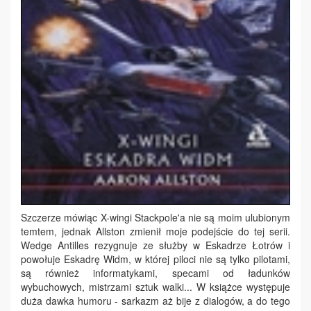
Szczerze mówiąc X-wingi Stackpole'a nie są moim ulubionym
temtem, jednak Allston zmienił moje podejście do tej serii.
Wedge Antilles rezygnuje ze służby w Eskadrze Łotrów i
powołuje Eskadrę Widm, w której piloci nie są tylko pilotami,
są również informatykami, specami od ładunków
wybuchowych, mistrzami sztuk walki... W książce występuje
duża dawka humoru - sarkazm aż bije z dialogów, a do tego