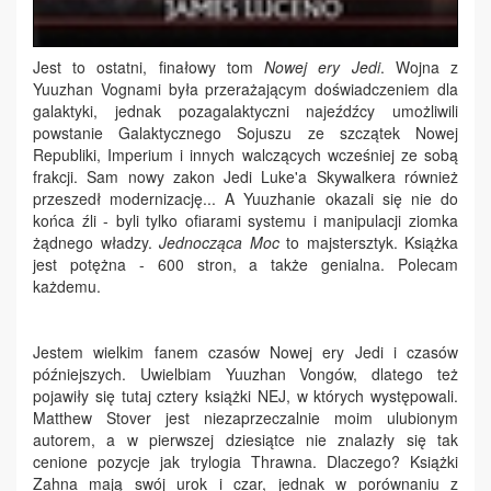
Jest to ostatni, finałowy tom
Nowej ery Jedi
. Wojna z
Yuuzhan Vognami była przerażającym doświadczeniem dla
galaktyki, jednak pozagalaktyczni najeźdźcy umożliwili
powstanie Galaktycznego Sojuszu ze szczątek Nowej
Republiki, Imperium i innych walczących wcześniej ze sobą
frakcji. Sam nowy zakon Jedi Luke'a Skywalkera również
przeszedł modernizację... A Yuuzhanie okazali się nie do
końca źli - byli tylko ofiarami systemu i manipulacji ziomka
żądnego władzy.
Jednocząca Moc
to majstersztyk. Książka
jest potężna - 600 stron, a także genialna. Polecam
każdemu.
Jestem wielkim fanem czasów Nowej ery Jedi i czasów
późniejszych. Uwielbiam Yuuzhan Vongów, dlatego też
pojawiły się tutaj cztery książki NEJ, w których występowali.
Matthew Stover jest niezaprzeczalnie moim ulubionym
autorem, a w pierwszej dziesiątce nie znalazły się tak
cenione pozycje jak trylogia Thrawna. Dlaczego? Książki
Zahna mają swój urok i czar, jednak w porównaniu z