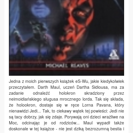
Jedna z moich pierwszych książek eS-Wu, jakie kiedykolwiek
przeczytałem. Darth Maul, uczeń Dartha Sidiousa, ma za
zadanie odnaleźć holokron skradziony przez
neimoidiańskiego sługusa mrocznego lorda. Tak się składa,
że holookron, dostaje się w ręce Lorna Pavana, który
nienawidzi Jedi... Tak, to ciekawy wątek tej powieści: Jedi nie
są tacy dobrzy, jak się zdaje. Porywają oni dzieci wrażliwe na
Moc, odcinając je od rodziców... Maul wypadł także
doskonale w tej książce - nie jest dziką bezrozumną bestia i