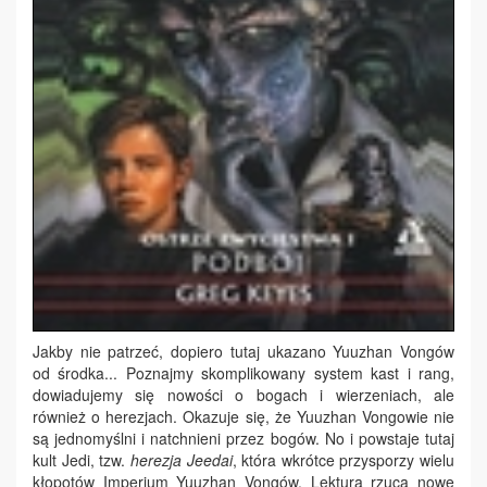
Jakby nie patrzeć, dopiero tutaj ukazano Yuuzhan Vongów
od środka... Poznajmy skomplikowany system kast i rang,
dowiadujemy się nowości o bogach i wierzeniach, ale
również o herezjach. Okazuje się, że Yuuzhan Vongowie nie
są jednomyślni i natchnieni przez bogów. No i powstaje tutaj
kult Jedi, tzw.
herezja Jeedai
, która wkrótce przysporzy wielu
kłopotów Imperium Yuuzhan Vongów. Lektura rzuca nowe