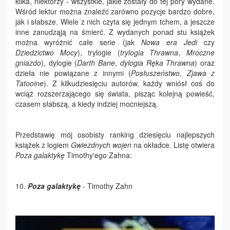
kilka, niektórzy - wszystkie, jakie zostały do tej pory wydane.
Wśród lektur można znaleźć zarówno pozycje bardzo dobre,
jak i słabsze. Wiele z nich czyta się jednym tchem, a jeszcze
inne zanudząją na śmierć. Z wydanych ponad stu książek
można wyróżnić całe serie (jak
Nowa era Jedi
czy
Dziedzictwo Mocy
), trylogie (
trylogia Thrawna
,
Mroczne
gniazdo
), dylogie (
Darth Bane
,
dylogia Ręka Thrawna
) oraz
dzieła nie powiązane z innymi (
Posłuszeństwo
,
Zjawa z
Tatooine
). Z kilkudziesięciu autorów, każdy wniósł coś do
wciąż rozszerzającego się świata, pisząc kolejną powieść,
czasem słabszą, a kiedy indziej mocniejszą.
Przedstawię mój osobisty ranking dziesięciu najlepszych
książek z logiem
Gwiezdnych wojen
na okładce. Listę otwiera
Poza galaktykę
Timothy'ego Zahna:
10.
Poza galaktykę
- Timothy Zahn