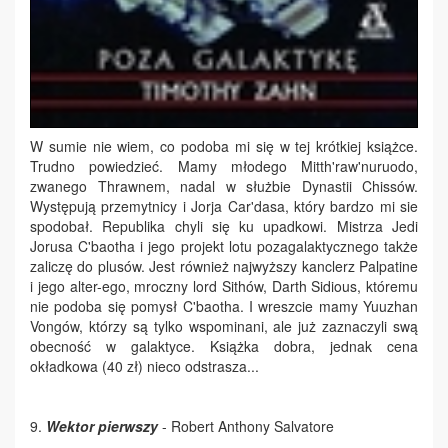
W sumie nie wiem, co podoba mi się w tej krótkiej książce.
Trudno powiedzieć. Mamy młodego Mitth'raw'nuruodo,
zwanego Thrawnem, nadal w służbie Dynastii Chissów.
Występują przemytnicy i Jorja Car'dasa, który bardzo mi sie
spodobał. Republika chyli się ku upadkowi. Mistrza Jedi
Jorusa C'baotha i jego projekt lotu pozagalaktycznego także
zaliczę do plusów. Jest również najwyższy kanclerz Palpatine
i jego alter-ego, mroczny lord Sithów, Darth Sidious, któremu
nie podoba się pomysł C'baotha. I wreszcie mamy Yuuzhan
Vongów, którzy są tylko wspominani, ale już zaznaczyli swą
obecność w galaktyce. Książka dobra, jednak cena
okładkowa (40 zł) nieco odstrasza...
9.
Wektor pierwszy
- Robert Anthony Salvatore