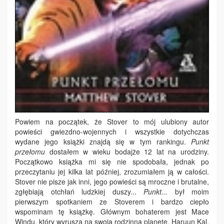
Powiem na początek, że Stover to mój ulubiony autor
powieści gwiezdno-wojennych i wszystkie dotychczas
wydane jego książki znajdą się w tym rankingu.
Punkt
przełomu
dostałem w wieku bodajże 12 lat na urodziny.
Początkowo książka mi się nie spodobała, jednak po
przeczytaniu jej kilka lat później, zrozumiałem ją w całości.
Stover nie pisze jak inni, jego powieści są mroczne i brutalne,
zgłębiają otchłań ludzkiej duszy...
Punkt...
był moim
pierwszym spotkaniem ze Stoverem i bardzo ciepło
wspominam tę książkę. Głównym bohaterem jest Mace
Windu, który wyrusza na swoją rodzinną planetę, Haruun Kal,