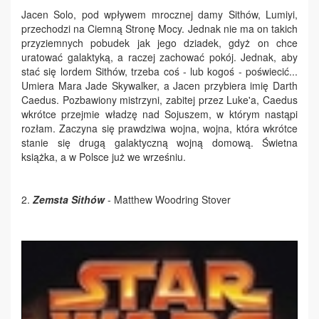
Jacen Solo, pod wpływem mrocznej damy Sithów, Lumiyi,
przechodzi na Ciemną Stronę Mocy. Jednak nie ma on takich
przyziemnych pobudek jak jego dziadek, gdyż on chce
uratować galaktyką, a raczej zachować pokój. Jednak, aby
stać się lordem Sithów, trzeba coś - lub kogoś - poświecić...
Umiera Mara Jade Skywalker, a Jacen przybiera imię Darth
Caedus. Pozbawiony mistrzyni, zabitej przez Luke'a, Caedus
wkrótce przejmie władzę nad Sojuszem, w którym nastąpi
rozłam. Zaczyna się prawdziwa wojna, wojna, która wkrótce
stanie się drugą galaktyczną wojną domową. Świetna
książka, a w Polsce już we wrześniu.
2.
Zemsta Sithów
- Matthew Woodring Stover