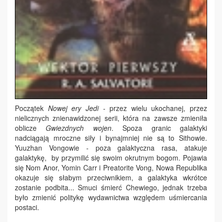
Początek
Nowej ery Jedi
- przez wielu ukochanej, przez
nielicznych znienawidzonej serii, która na zawsze zmieniła
oblicze
Gwiezdnych wojen
. Spoza granic galaktyki
nadciągają mroczne siły i bynajmniej nie są to Sithowie.
Yuuzhan Vongowie - poza galaktyczna rasa, atakuje
galaktykę, by przymilić się swoim okrutnym bogom. Pojawia
się Nom Anor, Yomin Carr i Preatorite Vong, Nowa Republika
okazuje się słabym przeciwnikiem, a galaktyka wkrótce
zostanie podbita... Smuci śmierć Chewiego, jednak trzeba
było zmienić politykę wydawnictwa względem uśmiercania
postaci.