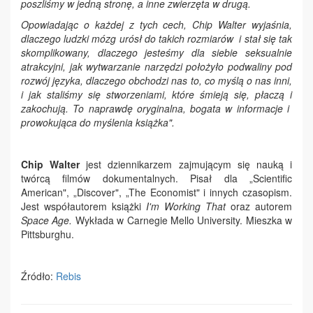
poszliśmy w jedną stronę, a inne zwierzęta w drugą.
Opowiadając o każdej z tych cech, Chip Walter wyjaśnia,
dlaczego ludzki mózg urósł do takich rozmiarów i stał się tak
skomplikowany, dlaczego jesteśmy dla siebie seksualnie
atrakcyjni, jak wytwarzanie narzędzi położyło podwaliny pod
rozwój języka, dlaczego obchodzi nas to, co myślą o nas inni,
i jak staliśmy się stworzeniami, które śmieją się, płaczą i
zakochują. To naprawdę oryginalna, bogata w informacje i
prowokująca do myślenia książka".
Chip Walter
jest dziennikarzem zajmującym się nauką i
twórcą filmów dokumentalnych. Pisał dla „Scientific
American", „Discover", „The Economist" i innych czasopism.
Jest współautorem książki
I'm Working That
oraz autorem
Space Age.
Wykłada w Carnegie Mello University. Mieszka w
Pittsburghu.
Źródło:
Rebis