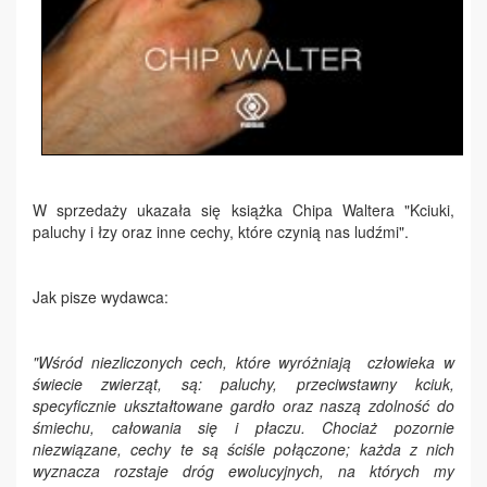
W sprzedaży ukazała się książka Chipa Waltera "Kciuki,
paluchy i łzy oraz inne cechy, które czynią nas ludźmi".
Jak pisze wydawca:
"Wśród niezliczonych cech, które wyróżniają człowieka w
świecie zwierząt, są: paluchy, przeciwstawny kciuk,
specyficznie ukształtowane gardło oraz naszą zdolność do
śmiechu, całowania się i płaczu. Chociaż pozornie
niezwiązane, cechy te są ściśle połączone; każda z nich
wyznacza rozstaje dróg ewolucyjnych, na których my