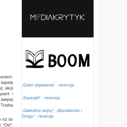
aciach,
 kapelę
„Dzień objawienia” - recenzja
j akcji
serii i
„Supergirl” - recenzja
świętej
 Trzeba
„Gwiezdne wojny”: „Mandalorian i
Grogu” - recenzja
 niż do
 "Ost",