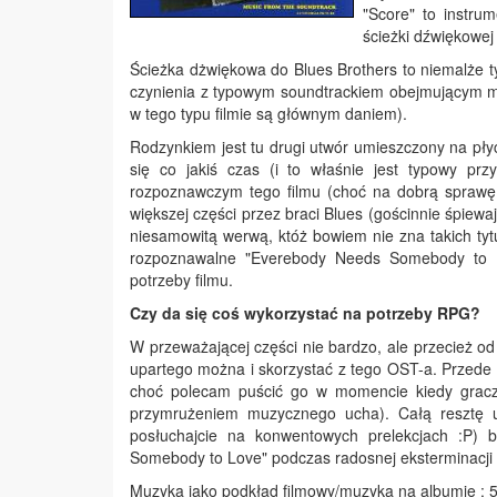
"Score" to instrum
ścieżki dźwiękowej
Ścieżka dżwiękowa do Blues Brothers to niemalże t
czynienia z typowym soundtrackiem obejmującym muzy
w tego typu filmie są głównym daniem).
Rodzynkiem jest tu drugi utwór umieszczony na pł
się co jakiś czas (i to właśnie jest typowy prz
rozpoznawczym tego filmu (choć na dobrą sprawę c
większej części przez braci Blues (gościnnie śpiew
niesamowitą werwą, któż bowiem nie zna takich tyt
rozpoznawalne "Everebody Needs Somebody to L
potrzeby filmu.
Czy da się coś wykorzystać na potrzeby RPG?
W przeważającej części nie bardzo, ale przecież od
upartego można i skorzystać z tego OST-a. Przede
choć polecam puścić go w momencie kiedy gracze
przymrużeniem muzycznego ucha). Całą resztę 
posłuchajcie na konwentowych prelekcjach :P) 
Somebody to Love" podczas radosnej eksterminacji
Muzyka jako podkład filmowy/muzyka na albumie : 5