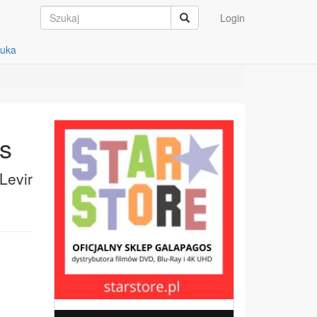
Login
auka
rs
Levir