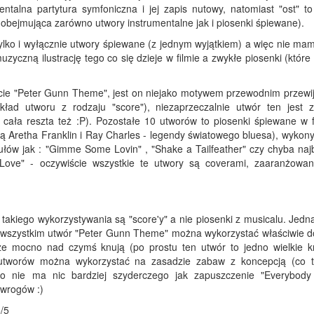
entalna partytura symfoniczna i jej zapis nutowy, natomiast "ost" to
 obejmująca zarówno utwory instrumentalne jak i piosenki śpiewane).
ylko i wyłącznie utwory śpiewane (z jednym wyjątkiem) a więc nie mam
czną ilustrację tego co się dzieje w filmie a zwykłe piosenki (które
ycie "Peter Gunn Theme", jest on niejako motywem przewodnim przewi
ykład utworu z rodzaju "score"), niezaprzeczalnie utwór ten jest 
ała reszta też :P). Pozostałe 10 utworów to piosenki śpiewane w f
ają Aretha Franklin i Ray Charles - legendy światowego bluesa), wyko
ułów jak : "Gimme Some Lovin" , "Shake a Tailfeather" czy chyba najb
ove" - oczywiście wszystkie te utwory są coverami, zaaranżowa
 takiego wykorzystywania są "score'y" a nie piosenki z musicalu. Jed
 wszystkim utwór "Peter Gunn Theme" można wykorzystać właściwie d
 mocno nad czymś knują (po prostu ten utwór to jedno wielkie k
utworów można wykorzystać na zasadzie zabaw z koncepcją (co t
bo nie ma nic bardziej szyderczego jak zapuszczenie "Everybod
 wrogów :)
/5