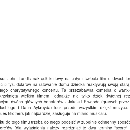
er John Landis nakręcił kultowy na całym świecie film o dwóch br
ać 5 tys. dolarów na ratowanie domu dziecka reaktywują swoją starą
kiego charytatywnego koncertu. Ta przezabawna komedia o wartkie
rzyknięta wielkim filmem, jednakże nie tylko dzięki świetnej reży
cjom dwóch głównych bohaterów - Jake'a i Elwooda (granych przez 
lushiego i Dana Aykroyda) lecz przede wszystkim dzięki muzyce.
ues Brothers jak najbardziej zasługuje na miano musicalu.
ku do tego filmu trzeba do niego podejść w zupełnie odmienny sposób
core'ów (dla wyjaśnienia należy rozróżniać te dwa terminy "score" i