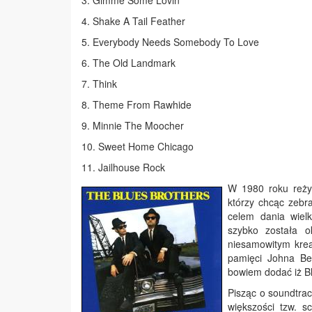
3. Gimme Some Lovin'
4. Shake A Tail Feather
5. Everybody Needs Somebody To Love
6. The Old Landmark
7. Think
8. Theme From Rawhide
9. Minnie The Moocher
10. Sweet Home Chicago
11. Jailhouse Rock
W 1980 roku reżys
którzy chcąc zebr
celem dania wiel
szybko została ok
niesamowitym krea
pamięci Johna Be
bowiem dodać iż Bl
Pisząc o soundtrac
większości tzw. s