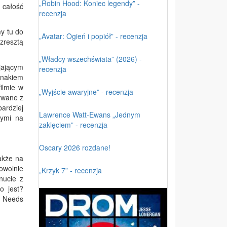
„Robin Hood: Koniec legendy” -
 całość
recenzja
y tu do
„Avatar: Ogień i popiół” - recenzja
 zresztą
„Władcy wszechświata” (2026) -
jającym
recenzja
znakiem
ilmie w
„Wyjście awaryjne” - recenzja
nywane z
ardziej
Lawrence Watt-Ewans „Jednym
nymi na
zaklęciem” - recenzja
Oscary 2026 rozdane!
nakże na
owolnie
„Krzyk 7” - recenzja
nucie z
o jest?
y Needs