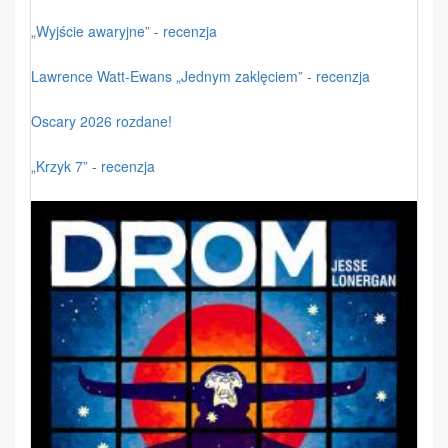
„Wyjście awaryjne” - recenzja
Lawrence Watt-Ewans „Jednym zaklęciem” - recenzja
Oscary 2026 rozdane!
„Krzyk 7” - recenzja