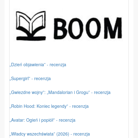
„Dzień objawienia” - recenzja
„Supergirl” - recenzja
„Gwiezdne wojny”: „Mandalorian i Grogu” - recenzja
„Robin Hood: Koniec legendy” - recenzja
„Avatar: Ogień i popiół” - recenzja
„Władcy wszechświata” (2026) - recenzja