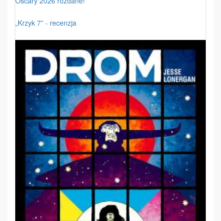
Oscary 2026 rozdane!
„Krzyk 7” - recenzja