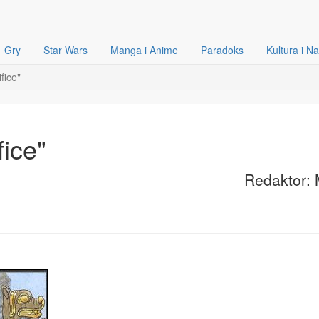
Gry
Star Wars
Manga i Anime
Paradoks
Kultura i N
fice"
fice"
Redaktor: 