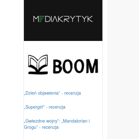
„Dzień objawienia” - recenzja
„Supergirl” - recenzja
„Gwiezdne wojny”: „Mandalorian i
Grogu” - recenzja