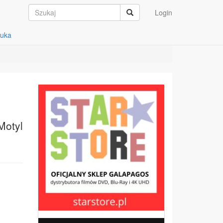
Login
auka
Motyl