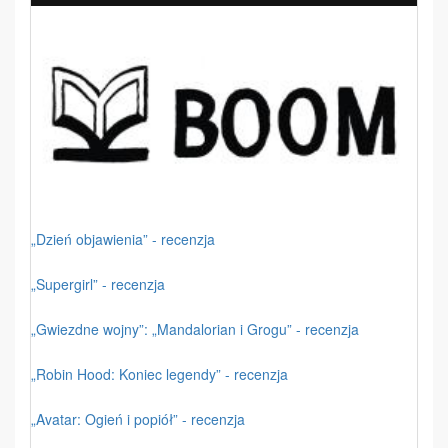
„Dzień objawienia” - recenzja
„Supergirl” - recenzja
„Gwiezdne wojny”: „Mandalorian i Grogu” - recenzja
„Robin Hood: Koniec legendy” - recenzja
„Avatar: Ogień i popiół” - recenzja