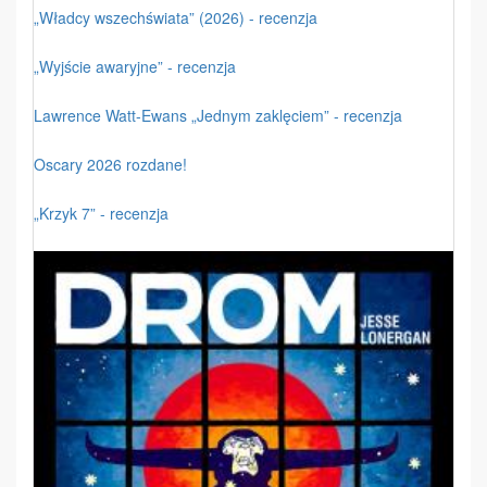
„Władcy wszechświata” (2026) - recenzja
„Wyjście awaryjne” - recenzja
Lawrence Watt-Ewans „Jednym zaklęciem” - recenzja
Oscary 2026 rozdane!
„Krzyk 7” - recenzja