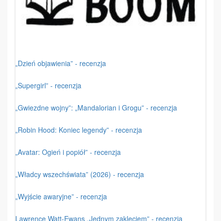
„Dzień objawienia” - recenzja
„Supergirl” - recenzja
„Gwiezdne wojny”: „Mandalorian i Grogu” - recenzja
„Robin Hood: Koniec legendy” - recenzja
„Avatar: Ogień i popiół” - recenzja
„Władcy wszechświata” (2026) - recenzja
„Wyjście awaryjne” - recenzja
Lawrence Watt-Ewans „Jednym zaklęciem” - recenzja