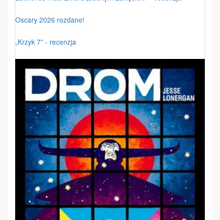
Oscary 2026 rozdane!
„Krzyk 7” - recenzja