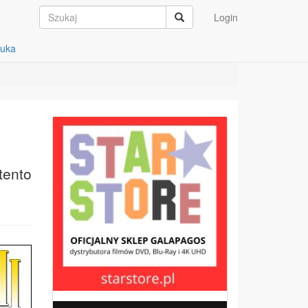
Login
auka
tento