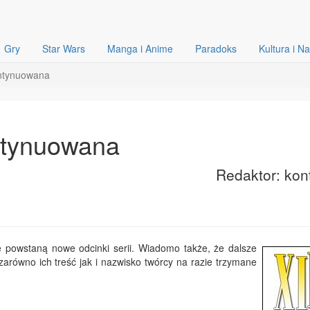
Gry
Star Wars
Manga i Anime
Paradoks
Kultura i N
ontynuowana
ontynuowana
Redaktor: kon
że powstaną nowe odcinki serii. Wiadomo także, że dalsze
 zarówno ich treść jak i nazwisko twórcy na razie trzymane