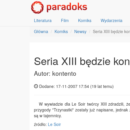
Literatura
Film
Komiks
Wydarzenia
Główna
Komiks
Newsy
Seria XIII będzie k
Seria XIII będzie k
Autor: kontento
Dodane: 17-11-2007 17:54 (
19 lat temu
)
W wywiadzie dla Le Soir twórcy XIII zdradzili, 
przygody "Trzynastki" zostały już napisane, jednak
są w tajemnicy.
źródło:
Le Soir