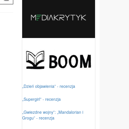
„Dzień objawienia” - recenzja
„Supergirl” - recenzja
„Gwiezdne wojny”: „Mandalorian i
Grogu” - recenzja