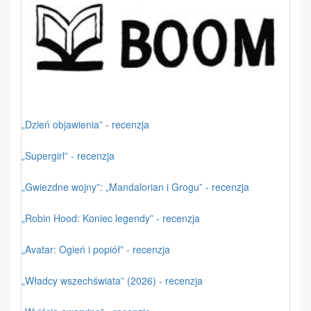
„Dzień objawienia” - recenzja
„Supergirl” - recenzja
„Gwiezdne wojny”: „Mandalorian i Grogu” - recenzja
„Robin Hood: Koniec legendy” - recenzja
„Avatar: Ogień i popiół” - recenzja
„Władcy wszechświata” (2026) - recenzja