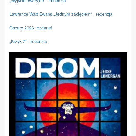
„Wyjście awaryjne” - recenzja
Lawrence Watt-Ewans „Jednym zaklęciem” - recenzja
Oscary 2026 rozdane!
„Krzyk 7” - recenzja