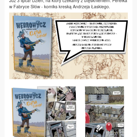
Już 3 lipca!
Dzień, na który czekamy z utęsknieniem. Perełka
w Fabryce Słów - komiks kreską Andrzeja Łaskiego.