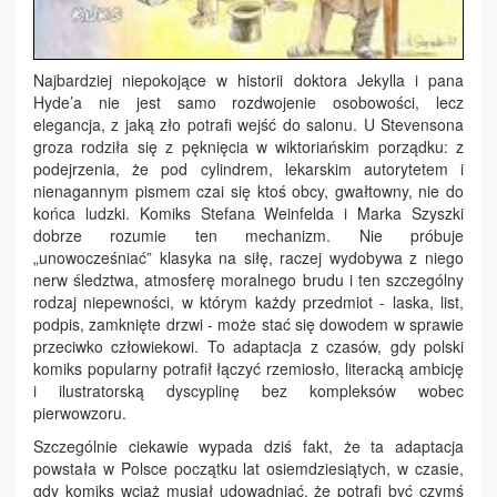
Najbardziej niepokojące w historii doktora Jekylla i pana
Hyde’a nie jest samo rozdwojenie osobowości, lecz
elegancja, z jaką zło potrafi wejść do salonu. U Stevensona
groza rodziła się z pęknięcia w wiktoriańskim porządku: z
podejrzenia, że pod cylindrem, lekarskim autorytetem i
nienagannym pismem czai się ktoś obcy, gwałtowny, nie do
końca ludzki. Komiks Stefana Weinfelda i Marka Szyszki
dobrze rozumie ten mechanizm. Nie próbuje
„unowocześniać” klasyka na siłę, raczej wydobywa z niego
nerw śledztwa, atmosferę moralnego brudu i ten szczególny
rodzaj niepewności, w którym każdy przedmiot - laska, list,
podpis, zamknięte drzwi - może stać się dowodem w sprawie
przeciwko człowiekowi. To adaptacja z czasów, gdy polski
komiks popularny potrafił łączyć rzemiosło, literacką ambicję
i ilustratorską dyscyplinę bez kompleksów wobec
pierwowzoru.
Szczególnie ciekawie wypada dziś fakt, że ta adaptacja
powstała w Polsce początku lat osiemdziesiątych, w czasie,
gdy komiks wciąż musiał udowadniać, że potrafi być czymś