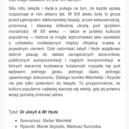
Siła mitu Jekylla i Hyde’a polega na tym, że każda epoka
rozpoznaje w nim własny lęk. W XIX wieku była to groza
przed pęknięciem wiktoriańskiej fasady, przed seksualnością,
przemocą i klasową dzikością ukrytą pod językiem
moralności. W XX wieku — także w polskiej kulturze
popularnej — historia ta mogła wybrzmiewać jako opowieść
o człowieku rozdwojonym między oficjalną maską a
prywatnym cieniem. Dziś natomiast Jekyll i Hyde wyjątkowo
dobrze pasują do świata zarządzanych wizerunków,
publicznych autoprezentacji i nagłych kompromitacji, w
których starannie budowana tożsamość rozpada się pod
wpływem jednego gestu, jednego śladu, jednego
ujawnionego dokumentu. Dlatego komiks Weinfelda i Szyszki
nie jest tylko powrotem do klasyki. To przypomnienie, że
kultura popularna najlepiej starzeje się wtedy, gdy jej potwory
wciąż potrafią zmieniać adres.
Tytuł:
Dr Jekyll & Mr Hyde
Scenariusz: Stefan Weinfeld
Rysunki: Marek Szyszko, Mateusz Kurczoba