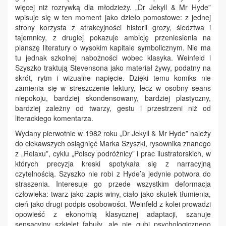
więcej niż rozrywką dla młodzieży. „Dr Jekyll & Mr Hyde”
wpisuje się w ten moment jako dzieło pomostowe: z jednej
strony korzysta z atrakcyjności historii grozy, śledztwa i
tajemnicy, z drugiej pokazuje ambicję przeniesienia na
planszę literatury o wysokim kapitale symbolicznym. Nie ma
tu jednak szkolnej nabożności wobec klasyka. Weinfeld i
Szyszko traktują Stevensona jako materiał żywy, podatny na
skrót, rytm i wizualne napięcie. Dzięki temu komiks nie
zamienia się w streszczenie lektury, lecz w osobny seans
niepokoju, bardziej skondensowany, bardziej plastyczny,
bardziej zależny od twarzy, gestu i przestrzeni niż od
literackiego komentarza.
Wydany pierwotnie w 1982 roku „Dr Jekyll & Mr Hyde” należy
do ciekawszych osiągnięć Marka Szyszki, rysownika znanego
z „Relaxu”, cyklu „Polscy podróżnicy” i prac ilustratorskich, w
których precyzja kreski spotykała się z narracyjną
czytelnością. Szyszko nie robi z Hyde’a jedynie potwora do
straszenia. Interesuje go przede wszystkim deformacja
człowieka: twarz jako zapis winy, ciało jako skutek tłumienia,
cień jako drugi podpis osobowości. Weinfeld z kolei prowadzi
opowieść z ekonomią klasycznej adaptacji, szanuje
sensacyjny szkielet fabuły, ale nie gubi psychologicznego