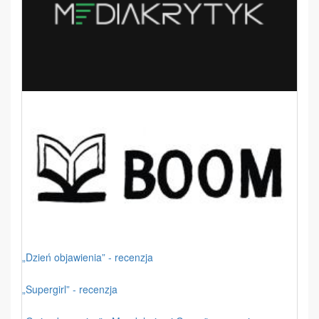
„Dzień objawienia” - recenzja
„Supergirl” - recenzja