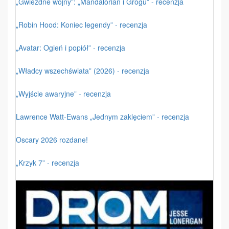
„Gwiezdne wojny”: „Mandalorian i Grogu” - recenzja
„Robin Hood: Koniec legendy” - recenzja
„Avatar: Ogień i popiół” - recenzja
„Władcy wszechświata” (2026) - recenzja
„Wyjście awaryjne” - recenzja
Lawrence Watt-Ewans „Jednym zaklęciem” - recenzja
Oscary 2026 rozdane!
„Krzyk 7” - recenzja