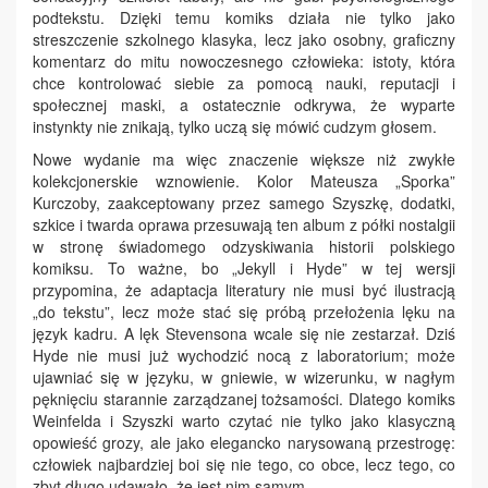
podtekstu. Dzięki temu komiks działa nie tylko jako
streszczenie szkolnego klasyka, lecz jako osobny, graficzny
komentarz do mitu nowoczesnego człowieka: istoty, która
chce kontrolować siebie za pomocą nauki, reputacji i
społecznej maski, a ostatecznie odkrywa, że wyparte
instynkty nie znikają, tylko uczą się mówić cudzym głosem.
Nowe wydanie ma więc znaczenie większe niż zwykłe
kolekcjonerskie wznowienie. Kolor Mateusza „Sporka”
Kurczoby, zaakceptowany przez samego Szyszkę, dodatki,
szkice i twarda oprawa przesuwają ten album z półki nostalgii
w stronę świadomego odzyskiwania historii polskiego
komiksu. To ważne, bo „Jekyll i Hyde” w tej wersji
przypomina, że adaptacja literatury nie musi być ilustracją
„do tekstu”, lecz może stać się próbą przełożenia lęku na
język kadru. A lęk Stevensona wcale się nie zestarzał. Dziś
Hyde nie musi już wychodzić nocą z laboratorium; może
ujawniać się w języku, w gniewie, w wizerunku, w nagłym
pęknięciu starannie zarządzanej tożsamości. Dlatego komiks
Weinfelda i Szyszki warto czytać nie tylko jako klasyczną
opowieść grozy, ale jako elegancko narysowaną przestrogę:
człowiek najbardziej boi się nie tego, co obce, lecz tego, co
zbyt długo udawało, że jest nim samym.