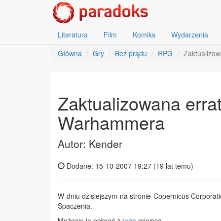
Literatura
Film
Komiks
Wydarzenia
Główna
Gry
Bez prądu
RPG
Zaktualizow
Zaktualizowana errat
Warhammera
Autor: Kender
Dodane: 15-10-2007 19:27 (
19 lat temu
)
W dniu dzisiejszym na stronie Copernicus Corporat
Spaczenia.
Możecie ją pobrać z
tego
miejsca.