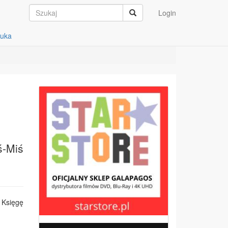
Login
auka
ś-Miś
 Księgę