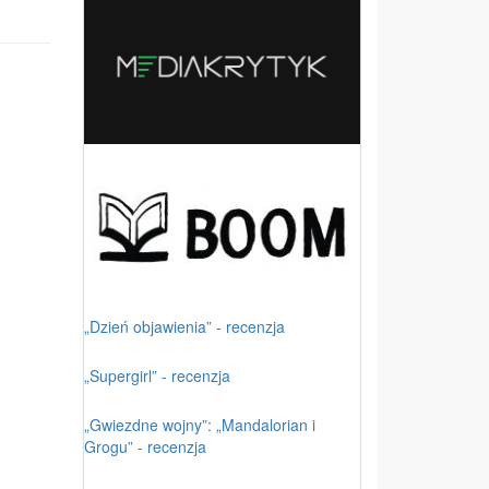
„Dzień objawienia” - recenzja
„Supergirl” - recenzja
„Gwiezdne wojny”: „Mandalorian i
Grogu” - recenzja