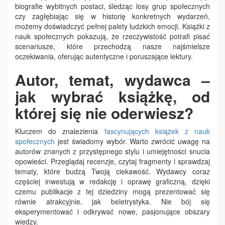
biografie wybitnych postaci, śledząc losy grup społecznych
czy zagłębiając się w historię konkretnych wydarzeń,
możemy doświadczyć pełnej palety ludzkich emocji. Książki z
nauk społecznych pokazują, że rzeczywistość potrafi pisać
scenariusze, które przechodzą nasze najśmielsze
oczekiwania, oferując autentyczne i poruszające lektury.
Autor, temat, wydawca –
jak wybrać książkę, od
której się nie oderwiesz?
Kluczem do znalezienia
fascynujących książek z nauk
społecznych
jest świadomy wybór. Warto zwrócić uwagę na
autorów znanych z przystępnego stylu i umiejętności snucia
opowieści. Przeglądaj recenzje, czytaj fragmenty i sprawdzaj
tematy, które budzą Twoją ciekawość. Wydawcy coraz
częściej inwestują w redakcję i oprawę graficzną, dzięki
czemu publikacje z tej dziedziny mogą prezentować się
równie atrakcyjnie, jak beletrystyka. Nie bój się
eksperymentować i odkrywać nowe, pasjonujące obszary
wiedzy.