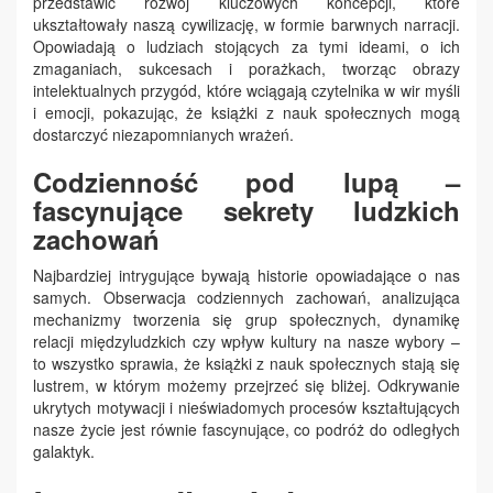
przedstawić rozwój kluczowych koncepcji, które
ukształtowały naszą cywilizację, w formie barwnych narracji.
Opowiadają o ludziach stojących za tymi ideami, o ich
zmaganiach, sukcesach i porażkach, tworząc obrazy
intelektualnych przygód, które wciągają czytelnika w wir myśli
i emocji, pokazując, że książki z nauk społecznych mogą
dostarczyć niezapomnianych wrażeń.
Codzienność pod lupą –
fascynujące sekrety ludzkich
zachowań
Najbardziej intrygujące bywają historie opowiadające o nas
samych. Obserwacja codziennych zachowań, analizująca
mechanizmy tworzenia się grup społecznych, dynamikę
relacji międzyludzkich czy wpływ kultury na nasze wybory –
to wszystko sprawia, że książki z nauk społecznych stają się
lustrem, w którym możemy przejrzeć się bliżej. Odkrywanie
ukrytych motywacji i nieświadomych procesów kształtujących
nasze życie jest równie fascynujące, co podróż do odległych
galaktyk.