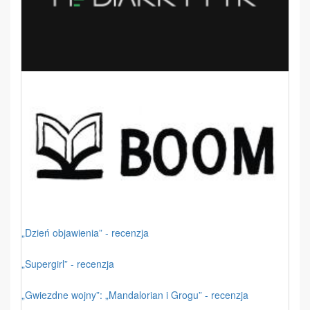
„Dzień objawienia” - recenzja
„Supergirl” - recenzja
„Gwiezdne wojny”: „Mandalorian i Grogu” - recenzja