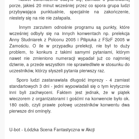
porze, jakieś 20 minut wcześniej przez co spora grupa ludzi
przybywająca punktualnie, specjalnie na zakończenie,
niestety się na nie nie załapała.
Innym zarzutem odnośnie programu są punkty, które
wcześniej odbyły się na innych konwentach np. prelekcja
Anny Studniarek z Polconu 2005 i Pilipiuka z FSzF 2005 w
Zamościu. O ile w przypadku prelekcji, nie był to duży
problem, to konkurs z takimi samymi pytaniami, którym
nawet nie zmieniono numeracji wypadał już co najmniej
dziwnie, a przede wszystkim nie sprawiedliwie w stosunku do
uczestników, którzy słyszeli pytania pierwszy raz.
Sporo ludzi zastanawiała długość imprezy - 4 zamiast
standartowych 3 dni - jedni wypowiadali się o tym krytycznie
inni byli zachwyceni. Faktem jest jednak, że w piątek
wieczorem z organizatorami i gośćmi na konwencie było ok.
180 osób, czyli prawie połowę uczestników konwentu dwa
pierwsze dni ominęły.
U-bot - Łódzka Scena Fantastyczna w Akcji