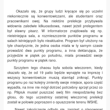
Okazało się, że grupy ludzi kręcące się po uczelni
niekoniecznie są konwentowiczami, ale studentami oraz
pracownikami owej. Na niektóre prelekcje przybywała
widownia zaledwie kilkuosobowa, nawet jeżeli prelegentem
był sławny pisarz. W informatorze znajdowała się np.
nieistniejąca sala, a rozmieszczenie punktów programu w
salach istniejących było nieaktualne. Program był ułożony na
tyle chaotycznie, że jedna osoba miała w ty samym czasie
prowadzić dwa punkty programu, a inna deklarująca, że
przyjedzie w piątek po południu, miała prowadzić swoje
punkty programu w piątek rano.
Szczytem tego chaosu była sobota wieczorem, kiedy
okazało się, że od 19 patio będzie wynajęte na imprezę i
wszyscy konwentowicze muszą stamtąd zniknąć. Punkty
programu po raz kolejny zmieniły swoje miejsce, spora część
wypadła, na inne nie mógł dotrzeć potrzebny sprzęt przez co
np. Pilipiuk musiał puszczać swój film niespodziankę bez
głosu, do tego uczestnicy ostatniej wieczornej prelekcji
zostali w połowie poproszeni o opuszczenie terenu WSHE.
Nawet zakończenie odbyło się, zamiast o planowanej