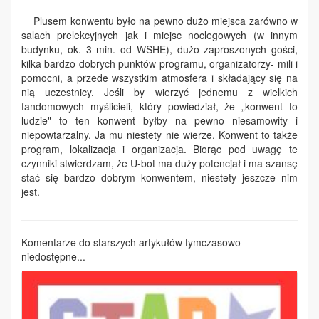
Plusem konwentu było na pewno dużo miejsca zarówno w
salach prelekcyjnych jak i miejsc noclegowych (w innym
budynku, ok. 3 min. od WSHE), dużo zaproszonych gości,
kilka bardzo dobrych punktów programu, organizatorzy- mili i
pomocni, a przede wszystkim atmosfera i składający się na
nią uczestnicy. Jeśli by wierzyć jednemu z wielkich
fandomowych myślicieli, który powiedział, że „konwent to
ludzie" to ten konwent byłby na pewno niesamowity i
niepowtarzalny. Ja mu niestety nie wierze. Konwent to także
program, lokalizacja i organizacja. Biorąc pod uwagę te
czynniki stwierdzam, że U-bot ma duży potencjał i ma szansę
stać się bardzo dobrym konwentem, niestety jeszcze nim
jest.
Komentarze do starszych artykułów tymczasowo
niedostępne...