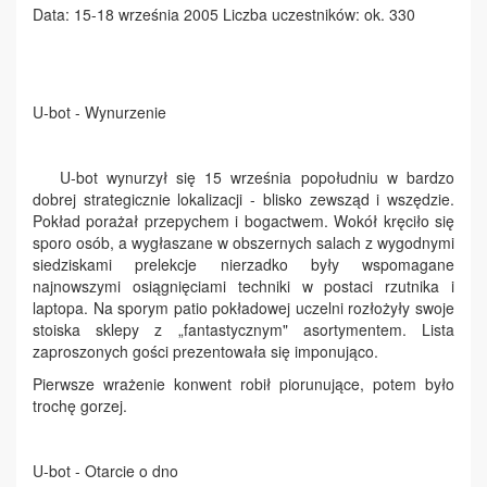
Data: 15-18 września 2005 Liczba uczestników: ok. 330
U-bot - Wynurzenie
U-bot wynurzył się 15 września popołudniu w bardzo
dobrej strategicznie lokalizacji - blisko zewsząd i wszędzie.
Pokład porażał przepychem i bogactwem. Wokół kręciło się
sporo osób, a wygłaszane w obszernych salach z wygodnymi
siedziskami prelekcje nierzadko były wspomagane
najnowszymi osiągnięciami techniki w postaci rzutnika i
laptopa. Na sporym patio pokładowej uczelni rozłożyły swoje
stoiska sklepy z „fantastycznym" asortymentem. Lista
zaproszonych gości prezentowała się imponująco.
Pierwsze wrażenie konwent robił piorunujące, potem było
trochę gorzej.
U-bot - Otarcie o dno