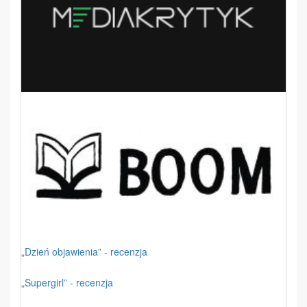
„Dzień objawienia” - recenzja
„Supergirl” - recenzja