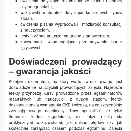
ćwiczenia dotyczące rozumienia ze słuchu i analizy
czytanego tekstu,
wskazówki maturalne dotyczące konkretnych typów
zadań,
ćwiczenia pisania wypracowań i możliwość konsultacji
z nauczycielem,
testy i próbne arkusze maturalne z omówieniem,
konwersacje wspomagające przełamywanie barier
językowych.
Doświadczeni prowadzący
– gwarancja jakości
Kolejnym elementem, na który warto zwrócić uwagę, jest
doświadczenie nauczycieli prowadzących zajęcia. Najlepsze
efekty przynoszą kursy prowadzone przez egzaminatorów
maturalnych lub nauczycieli z dużym stażem, którzy
doskonale znają wymagania CKE i wiedzą, na co szczególnie
zwracają uwagę oceniający. Tacy specjaliści nie tylko
tłumaczą trudne zagadnienia, ale także dzielą się
praktycznymi wskazówkami, jak unikać błędów czy jak
skutecznie zarządzać czasem podczas egzaminu. Zajęcia