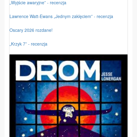
„Wyjście awaryjne” - recenzja
Lawrence Watt-Ewans „Jednym zaklęciem” - recenzja
Oscary 2026 rozdane!
„Krzyk 7” - recenzja