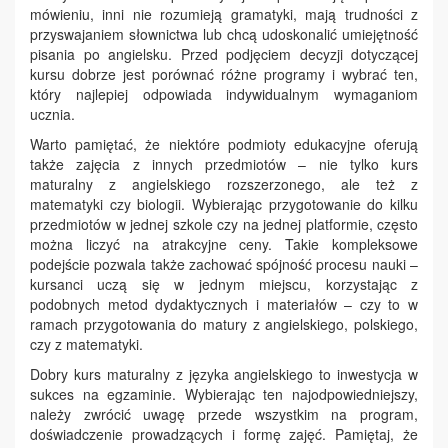
mówieniu, inni nie rozumieją gramatyki, mają trudności z
przyswajaniem słownictwa lub chcą udoskonalić umiejętność
pisania po angielsku. Przed podjęciem decyzji dotyczącej
kursu dobrze jest porównać różne programy i wybrać ten,
który najlepiej odpowiada indywidualnym wymaganiom
ucznia.
Warto pamiętać, że niektóre podmioty edukacyjne oferują
także zajęcia z innych przedmiotów – nie tylko kurs
maturalny z angielskiego rozszerzonego, ale też z
matematyki czy biologii. Wybierając przygotowanie do kilku
przedmiotów w jednej szkole czy na jednej platformie, często
można liczyć na atrakcyjne ceny. Takie kompleksowe
podejście pozwala także zachować spójność procesu nauki –
kursanci uczą się w jednym miejscu, korzystając z
podobnych metod dydaktycznych i materiałów – czy to w
ramach przygotowania do matury z angielskiego, polskiego,
czy z matematyki.
Dobry kurs maturalny z języka angielskiego to inwestycja w
sukces na egzaminie. Wybierając ten najodpowiedniejszy,
należy zwrócić uwagę przede wszystkim na program,
doświadczenie prowadzących i formę zajęć. Pamiętaj, że