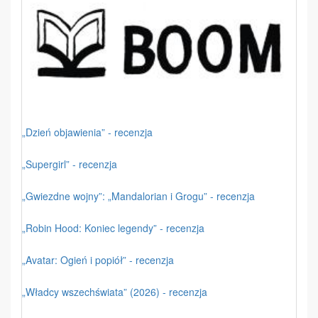
„Dzień objawienia” - recenzja
„Supergirl” - recenzja
„Gwiezdne wojny”: „Mandalorian i Grogu” - recenzja
„Robin Hood: Koniec legendy” - recenzja
„Avatar: Ogień i popiół” - recenzja
„Władcy wszechświata” (2026) - recenzja