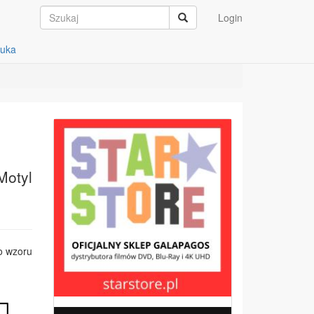
Login
auka
Motyl
o wzoru