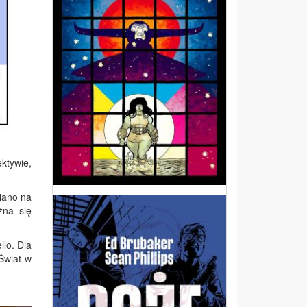
ktywie,
iano na
żna się
llo. Dla
Świat w