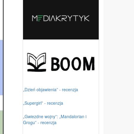
„Dzień objawienia” - recenzja
„Supergirl” - recenzja
„Gwiezdne wojny”: „Mandalorian i
Grogu” - recenzja