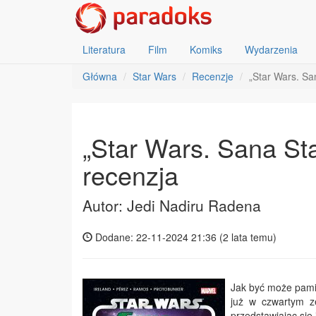
Literatura
Film
Komiks
Wydarzenia
Główna
Star Wars
Recenzje
„Star Wars. Sa
„Star Wars. Sana Sta
recenzja
Autor: Jedi Nadiru Radena
Dodane: 22-11-2024 21:36 (
2 lata temu
)
Jak być może pamię
już w czwartym ze
przedstawiając się