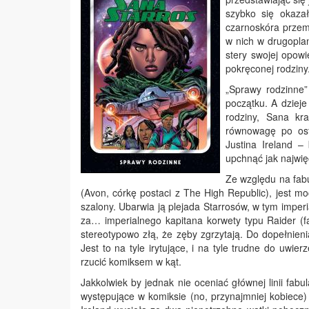
szybko się okaza
czarnoskóra przemy
w nich w drugoplan
stery swojej opowie
pokręconej rodziny
„Sprawy rodzinne”
początku. A dziej
rodziny, Sana kr
równowagę po osta
Justina Ireland –
upchnąć jak najwi
Ze względu na fabu
(Avon, córkę postaci z The High Republic), jest m
szalony. Ubarwia ją plejada Starrosów, w tym imperia
za… imperialnego kapitana korwety typu Raider (fan
stereotypowo złą, że zęby zgrzytają. Do dopełnie
Jest to na tyle irytujące, i na tyle trudne do uw
rzucić komiksem w kąt.
Jakkolwiek by jednak nie oceniać głównej linii fabu
występujące w komiksie (no, przynajmniej kobiece) 