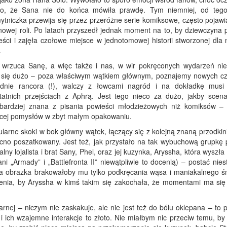
ło, że Sana nie do końca mówiła prawdę. Tym niemniej, od teg
tniczka przewija się przez przeróżne serie komiksowe, często pojawia
owej roli. Po latach przyszedł jednak moment na to, by dziewczyna p
ści i zajęła czołowe miejsce w jednotomowej historii stworzonej dla ni
.
 wrzuca Sanę, a więc także i nas, w wir pokręconych wydarzeń ni
e się dużo – poza właściwym wątkiem głównym, poznajemy nowych c
adnie rancora (!), walczy z łowcami nagród i na dokładkę musi
tnich przejściach z Aphrą. Jest tego nieco za dużo, jakby scena
 bardziej znana z pisania powieści młodzieżowych niż komiksów – 
ęcej pomysłów w zbyt małym opakowaniu.
larne skoki w bok główny wątek, łączący się z kolejną znaną przodkin
ocno poszatkowany. Jest też, jak przystało na tak wybuchową grupkę p
lny lojalista i brat Sany, Phel, oraz jej kuzynka, Aryssha, która wyszł
i „Armady” i „Battlefronta II” niewątpliwie to docenią) – postać nies
nia obrazka brakowałoby mu tylko podkręcania wąsa i maniakalnego ś
ierzenia, by Aryssha w kimś takim się zakochała, że momentami ma się
larnej – niczym nie zaskakuje, ale nie jest też do bólu oklepana – to 
i ich wzajemne interakcje to złoto. Nie miałbym nic przeciw temu, by