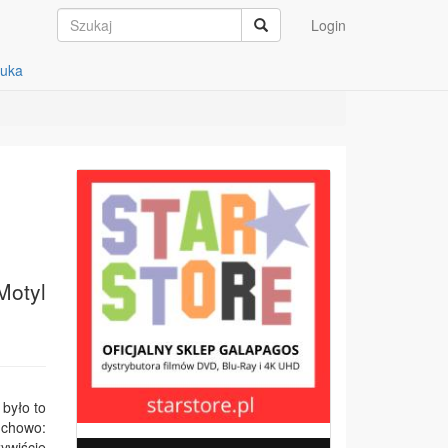
Login
auka
Motyl
było to
uchowo:
ywiście