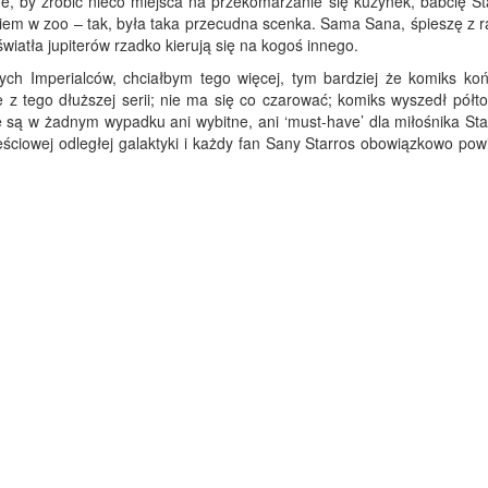
e, by zrobić nieco miejsca na przekomarzanie się kuzynek, babcię St
ciem w zoo – tak, była taka przecudna scenka. Sama Sana, śpieszę z r
wiatła jupiterów rzadko kierują się na kogoś innego.
ych Imperialców, chciałbym tego więcej, tym bardziej że komiks koń
ie z tego dłuższej serii; nie ma się co czarować; komiks wyszedł półt
ie są w żadnym wypadku ani wybitne, ani ‘must-have’ dla miłośnika St
ciowej odległej galaktyki i każdy fan Sany Starros obowiązkowo powi