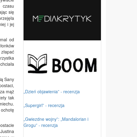
o czasu
jąc się
rzejęła
ej i jej
emal od
złonków
 złapać
rzystka
chciała
ią Sany
ostaci,
„Dzień objawienia” - recenzja
a za mąż
tety tak
miechu.
„Supergirl” - recenzja
 ochotę
„Gwiezdne wojny”: „Mandalorian i
Grogu” - recenzja
postacie
 Justina