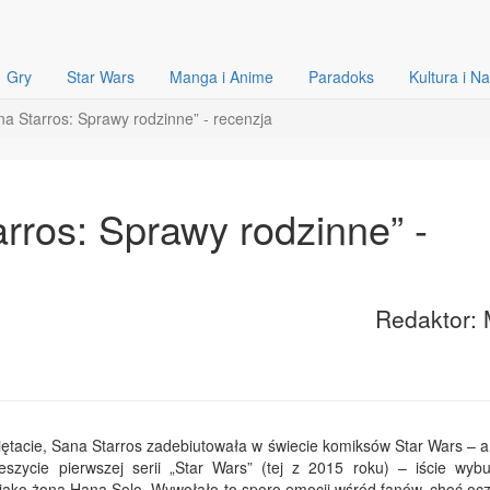
Gry
Star Wars
Manga i Anime
Paradoks
Kultura i N
na Starros: Sprawy rodzinne” - recenzja
rros: Sprawy rodzinne” -
Redaktor: 
tacie, Sana Starros zadebiutowała w świecie komiksów Star Wars – a 
szycie pierwszej serii „Star Wars” (tej z 2015 roku) – iście wyb
 jako żona Hana Solo. Wywołało to sporo emocji wśród fanów, choć ocz