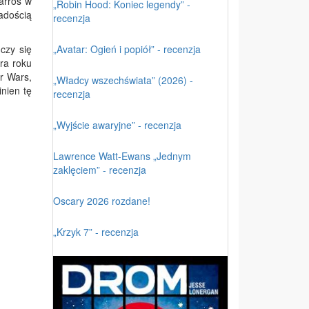
arros w
„Robin Hood: Koniec legendy” -
adością
recenzja
„Avatar: Ogień i popiół” - recenzja
czy się
ora roku
ar Wars,
„Władcy wszechświata” (2026) -
nien tę
recenzja
„Wyjście awaryjne” - recenzja
Lawrence Watt-Ewans „Jednym
zaklęciem” - recenzja
Oscary 2026 rozdane!
„Krzyk 7” - recenzja