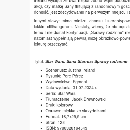
Ireland wycięła ze dwa niepotrzebne wątki poboczn
akcji, czy matkę Sany flirtującą z randomowym goś
donieść, jest zdecydowanie na pierwszym miejscu i ś
Innymi słowy: mimo mielizn, chaosu i stereotypow
lekkim cliffhangerem. Niestety, wiemy, że nie będz
temu i nie dostał kontynuacji. „Sprawy rodzinne” n
natomiast wypełniają pewną niszę obrazkowo-powieś
lekturę przeczytać.
Tytuł:
Star Wars. Sana Starros: Sprawy rodzinne
Scenariusz: Justina Ireland
Rysunki: Pere Pérez
Wydawnictwo: Egmont
Data wydania: 31.07.2024 r.
Seria: Star Wars
Tłumaczenie: Jacek Drewnowski
Druk: kolorowy
Oprawa: miękka ze skrzydełkami
Format: 16,7x25,5 cm
Stron: 128
ISBN: 9788328164543