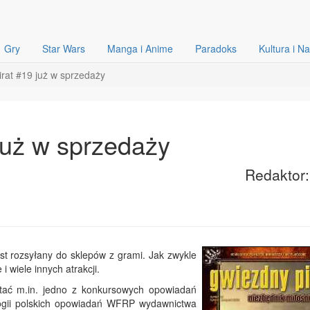
Gry
Star Wars
Manga i Anime
Paradoks
Kultura i N
rat #19 już w sprzedaży
już w sprzedaży
Redaktor:
est rozsyłany do sklepów z grami. Jak zwykle
 wiele innych atrakcji.
tać m.in. jedno z konkursowych opowiadań
logii polskich opowiadań WFRP wydawnictwa