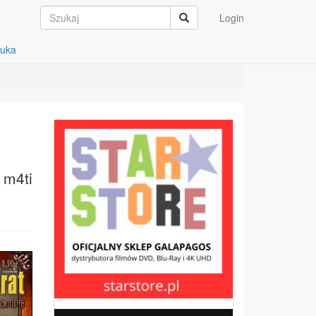
Login
auka
 m4ti