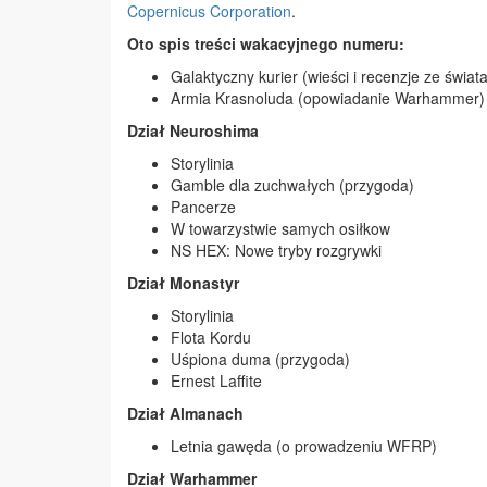
Copernicus Corporation
.
Oto spis treści wakacyjnego numeru:
Galaktyczny kurier (wieści i recenzje ze świata
Armia Krasnoluda (opowiadanie Warhammer)
Dział Neuroshima
Storylinia
Gamble dla zuchwałych (przygoda)
Pancerze
W towarzystwie samych osiłkow
NS HEX: Nowe tryby rozgrywki
Dział Monastyr
Storylinia
Flota Kordu
Uśpiona duma (przygoda)
Ernest Laffite
Dział Almanach
Letnia gawęda (o prowadzeniu WFRP)
Dział Warhammer