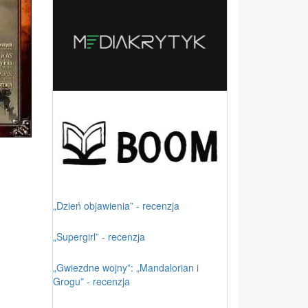
„Dzień objawienia” - recenzja
„Supergirl” - recenzja
„Gwiezdne wojny”: „Mandalorian i
Grogu” - recenzja