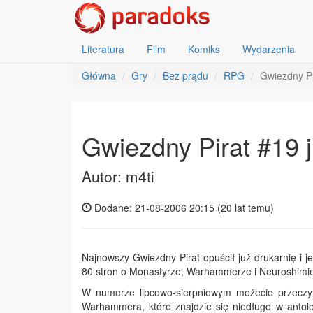
Literatura
Film
Komiks
Wydarzenia
Główna
Gry
Bez prądu
RPG
Gwiezdny Pi
Gwiezdny Pirat #19 
Autor: m4ti
Dodane: 21-08-2006 20:15 (
20 lat temu
)
Najnowszy Gwiezdny Pirat opuścił już drukarnię i j
80 stron o Monastyrze, Warhammerze i Neuroshimie i
W numerze lipcowo-sierpniowym możecie przeczy
Warhammera, które znajdzie się niedługo w anto