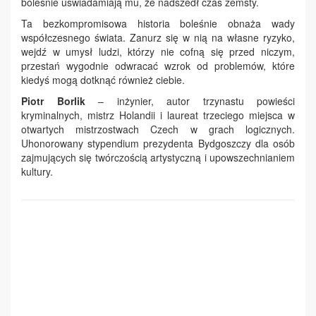
boleśnie uświadamiają mu, że nadszedł czas zemsty.
Ta bezkompromisowa historia boleśnie obnaża wady
współczesnego świata. Zanurz się w nią na własne ryzyko,
wejdź w umysł ludzi, którzy nie cofną się przed niczym,
przestań wygodnie odwracać wzrok od problemów, które
kiedyś mogą dotknąć również ciebie.
Piotr Borlik
– inżynier, autor trzynastu powieści
kryminalnych, mistrz Holandii i laureat trzeciego miejsca w
otwartych mistrzostwach Czech w grach logicznych.
Uhonorowany stypendium prezydenta Bydgoszczy dla osób
zajmujących się twórczością artystyczną i upowszechnianiem
kultury.