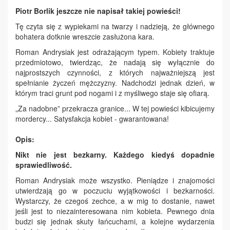
Piotr Borlik jeszcze nie napisał takiej powieści!
Tę czyta się z wypiekami na twarzy i nadzieją, że głównego
bohatera dotknie wreszcie zasłużona kara.
Roman Andrysiak jest odrażającym typem. Kobiety traktuje
przedmiotowo, twierdząc, że nadają się wyłącznie do
najprostszych czynności, z których najważniejszą jest
spełnianie życzeń mężczyzny. Nadchodzi jednak dzień, w
którym traci grunt pod nogami i z myśliwego staje się ofiarą.
„Za nadobne” przekracza granice... W tej powieści kibicujemy
mordercy... Satysfakcja kobiet - gwarantowana!
Opis:
Nikt nie jest bezkarny. Każdego kiedyś dopadnie
sprawiedliwość.
Roman Andrysiak może wszystko. Pieniądze i znajomości
utwierdzają go w poczuciu wyjątkowości i bezkarności.
Wystarczy, że czegoś zechce, a w mig to dostanie, nawet
jeśli jest to niezainteresowana nim kobieta. Pewnego dnia
budzi się jednak skuty łańcuchami, a kolejne wydarzenia