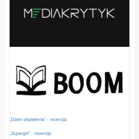
„Dzień objawienia” - recenzja
„Supergirl” - recenzja