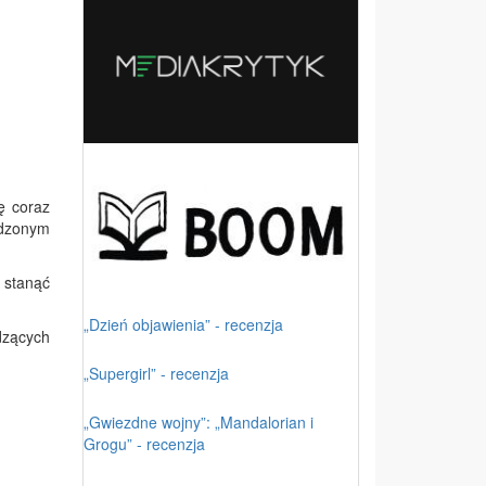
ę coraz
ądzonym
m stanąć
„Dzień objawienia” - recenzja
dzących
„Supergirl” - recenzja
„Gwiezdne wojny”: „Mandalorian i
Grogu” - recenzja