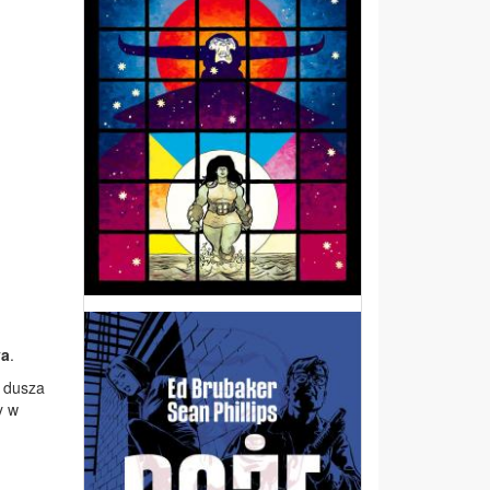
ya
.
o dusza
y w