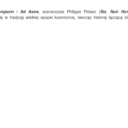
.
rsjanin
i
Ad Astra
, scenarzysta Philippe Pelaez (
Six
,
Noir Hor
ię w tradycję wielkiej epopei kosmicznej, tworząc historię łączącą e