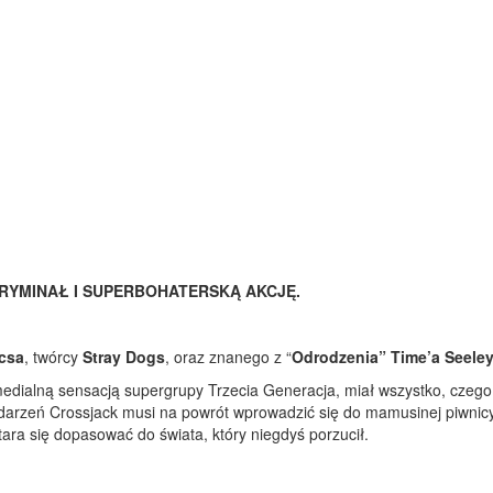
RYMINAŁ I SUPERBOHATERSKĄ AKCJĘ.
csa
, twórcy
Stray Dogs
, oraz znanego z “
Odrodzenia”
Time’a Seele
edialną sensacją supergrupy Trzecia Generacja, miał wszystko, czeg
darzeń Crossjack musi na powrót wprowadzić się do mamusinej piwnic
ara się dopasować do świata, który niegdyś porzucił.