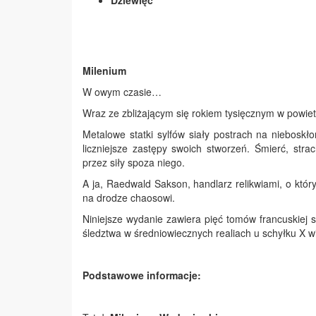
Dziewięć
Milenium
W owym czasie…
Wraz ze zbliżającym się rokiem tysięcznym w powiet
Metalowe statki sylfów siały postrach na niebosk
liczniejsze zastępy swoich stworzeń. Śmierć, str
przez siły spoza niego.
A ja, Raedwald Sakson, handlarz relikwiami, o któr
na drodze chaosowi.
Niniejsze wydanie zawiera pięć tomów francuskiej se
śledztwa w średniowiecznych realiach u schyłku X w
Podstawowe informacje: