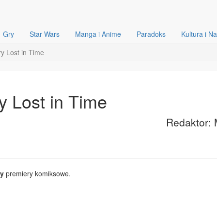
Gry
Star Wars
Manga i Anime
Paradoks
Kultura i N
y Lost in Time
 Lost in Time
Redaktor: 
zy
premiery komiksowe.