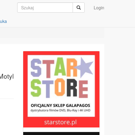
Login
auka
Motyl