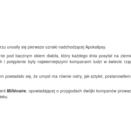
rzu unosiły się pierwsze oznaki nadchodzącej Apokalipsy.
łonie pod bacznym okiem diabła, który każdego dnia posyłał na ziemi
ach i potępienie były najwierniejszymi kompanami ludzi w świecie rz
ym powiadało się, że umysł ma równie ostry, jak sztylet, postanowiłe
rii
Millénaire
, opowiadającej o przygodach dwójki kompanów prowa
ieku.