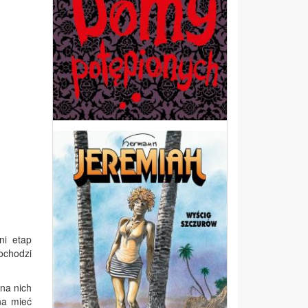
ni etap
ochodzi
 na nich
na mieć