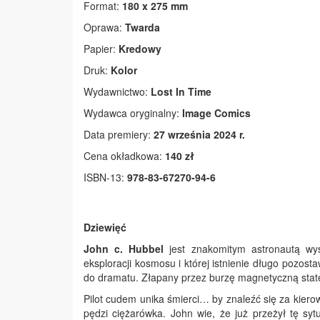
Format:
180 x 275 mm
Oprawa:
Twarda
Papier:
Kredowy
Druk:
Kolor
Wydawnictwo:
Lost In Time
Wydawca oryginalny:
Image Comics
Data premiery:
27 września 2024 r.
Cena okładkowa:
140 zł
ISBN-13:
978-83-67270-94-6
Dziewięć
John c. Hubbel
jest znakomitym astronautą wys
eksploracji kosmosu i której istnienie długo pozos
do dramatu. Złapany przez burzę magnetyczną state
Pilot cudem unika śmierci… by znaleźć się za kiero
pędzi ciężarówka. John wie, że już przeżył tę s