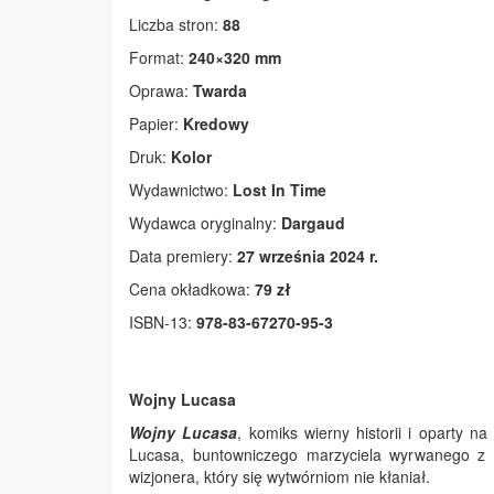
Liczba stron:
88
Format:
240×320 mm
Oprawa:
Twarda
Papier:
Kredowy
Druk:
Kolor
Wydawnictwo:
Lost In Time
Wydawca oryginalny:
Dargaud
Data premiery:
27 września 2024 r.
Cena okładkowa:
79 zł
ISBN-13:
978-83-67270-95-3
Wojny Lucasa
Wojny Lucasa
, komiks wierny historii i oparty n
Lucasa, buntowniczego marzyciela wyrwanego z 
wizjonera, który się wytwórniom nie kłaniał.