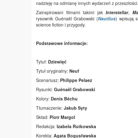
nadzieję na odmianę innych wydarzeń z przeszłości
Zainspirowani filmami takimi jak
Interstellar
,
Ma
rysownik Guénaël Grabowski (
Nautilus
) wpisują s
science fiction i przygody.
Podstawowe informacje:
Tytuł:
Dziewięć
Tytuł oryginalny:
Neuf
Scenariusz:
Philippe Pelaez
Rysunki:
Guénaël Grabowski
Kolory:
Denis Béchu
Tłumaczenie:
Jakub Syty
Skład:
Piotr Margol
Redakcja:
Izabela Rutkowska
Korekta:
Agata Bogusławska