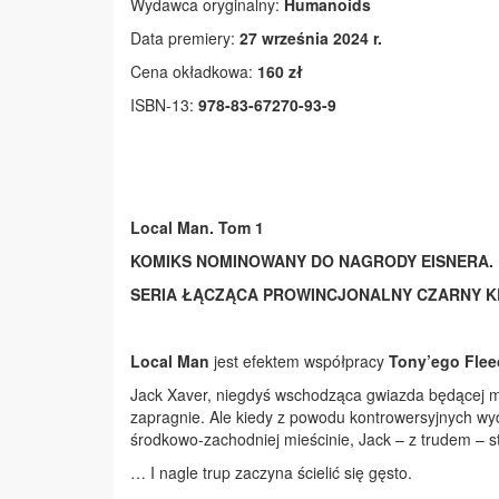
Wydawca oryginalny:
Humanoids
Data premiery:
27 września 2024 r.
Cena okładkowa:
160 zł
ISBN-13:
978-83-67270-93-9
Local Man. Tom 1
KOMIKS NOMINOWANY DO NAGRODY EISNERA.
SERIA ŁĄCZĄCA PROWINCJONALNY CZARNY K
Local Man
jest efektem współpracy
Tony’ego Flee
Jack Xaver, niegdyś wschodząca gwiazda będącej m
zapragnie. Ale kiedy z powodu kontrowersyjnych wy
środkowo-zachodniej mieścinie, Jack – z trudem – st
… I nagle trup zaczyna ścielić się gęsto.