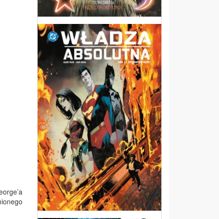
George’a
mionego