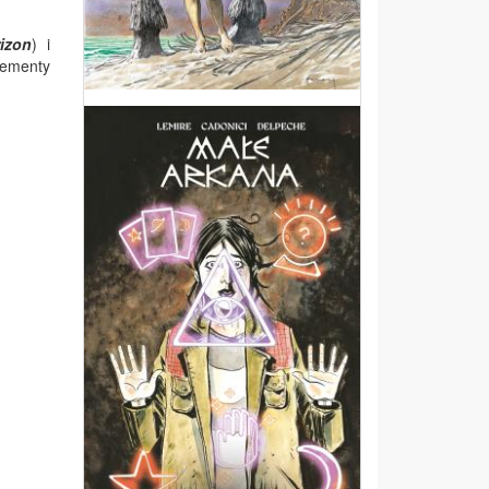
izon
) i
lementy