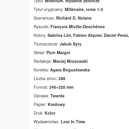
Tytuł:
Milenium. Wydanie zbiorcze
Tytuł oryginalny:
Millènaire, tome 1-5
Scenariusz:
Richard D. Nolane
Rysunki:
François Miville-Deschênes
Kolory:
Sabrina Lim, Fabien Alquier, Daniel Pere
Tłumaczenie:
Jakub Syty
Skład:
Piotr Margol
Redakcja:
Maciej Mrozowski
Korekta:
Agata Bogusławska
Liczba stron
: 288
Format:
240×320 mm
Oprawa:
Twarda
Papier:
Kredowy
Druk:
Kolor
Wydawnictwo:
Lost In Time