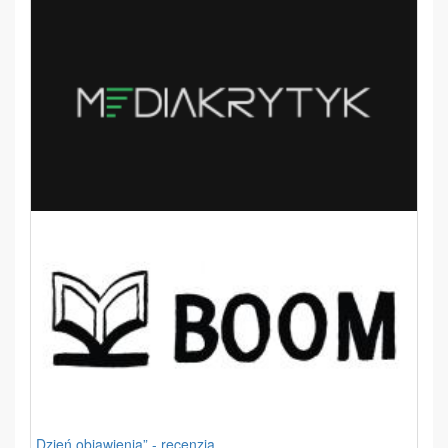
„Dzień objawienia” - recenzja