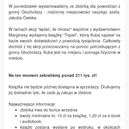
W poniedziałek wystartowaliśmy ze zbiórką dla powodzian z
gminy Głuchołazy - rodzinnej miejscowości naszego szefa,
Jakuba Ćwieka.
W ramach akcji "wpłać, ile chcesz" wspólnie z wydawnictwem
Marginesy wydajemy książkę "Topiel", którą Kuba napisał na
bazie swoich doświadczeń z powodzią tysiąclecia. Całkowity
dochód z tej akcji przeznaczamy na pomoc potrzebującym z
gminy Głuchołazy. Kuba jest na miejscu i pomaga fizycznie w
mieście.
Na ten moment zebraliśmy ponad 211 tys. zł!
Książka nie będzie później dostępna w sprzedaży. Drukujemy
jej dokładnie tyle, ile osób ją zakupi w zbiórce.
Najważniejsze informacje:
zbiórka trwa do końca września
kwoty minimalne to: 10 zł za książkę, 1,20 zł za e-book
i audiobook.
książki zostaną wysłane po wydruku, w okolicach