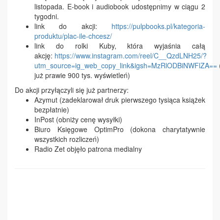
listopada. E-book i audiobook udostępnimy w ciągu 2
tygodni.
link do akcji:
https://pulpbooks.pl/kategoria-
produktu/plac-ile-chcesz/
link do rolki Kuby, która wyjaśnia całą
akcję:
https://www.instagram.com/reel/C__QzdLNH25/?
utm_source=ig_web_copy_link&igsh=MzRlODBiNWFlZA==
już prawie 900 tys. wyświetleń)
Do akcji przyłączyli się już partnerzy:
Azymut (zadeklarował druk pierwszego tysiąca książek
bezpłatnie)
InPost (obniży cenę wysyłki)
Biuro Księgowe OptimPro (dokona charytatywnie
wszystkich rozliczeń)
Radio Zet objęło patrona medialny