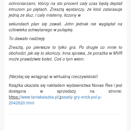
ochroniarzami, którzy na sto procent cały czas będą deptali
intruzom po piętach. Zresztą wystarczy, że ktoś zatarasuje
jedną ze śluz, i cały misterny, liczony w
sekundach plan się zawali. John jednak nie wyglądał na
człowieka schwytanego w pułapkę.
To dawało nadzieję.
Zresztą, po pierwsze to tylko gra. Po drugie co mnie to
obchodzi, jak się to skończy. Inna sprawa, że porażka w MVR
może prawdziwie boleć. Coś o tym wiem.
(Nie)daj się wciągnąć w wirtualną rzeczywistość!
Książka ukazała się nakładem wydawnictwa Novae Res i jest
dostępna w sprzedaży na stronie:
https:/
/www.taniaksiazka.pl/
z
asady-gry-erick-pol-p-
2042620.html