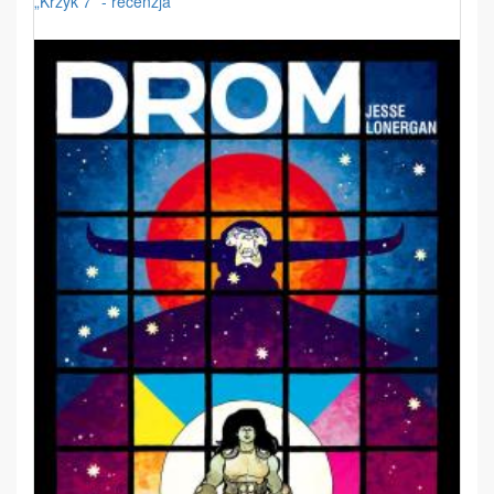
„Krzyk 7” - recenzja