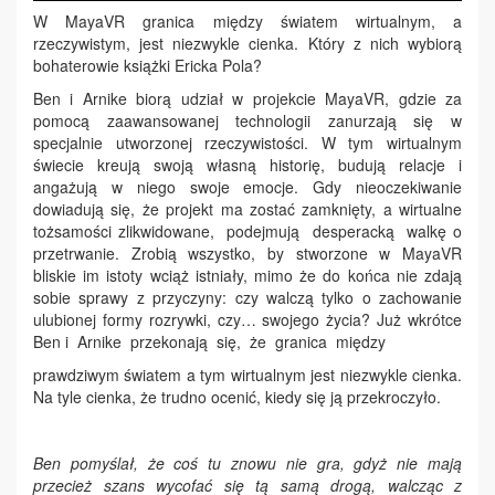
W MayaVR granica między światem wirtualnym, a
rzeczywistym, jest niezwykle cienka. Który z nich wybiorą
bohaterowie książki Ericka Pola?
Ben i Arnike biorą udział w projekcie MayaVR, gdzie za
pomocą zaawansowanej technologii zanurzają się w
specjalnie utworzonej rzeczywistości. W tym wirtualnym
świecie kreują swoją własną historię, budują relacje i
angażują w niego swoje emocje. Gdy nieoczekiwanie
dowiadują się, że projekt ma zostać zamknięty, a wirtualne
tożsamości zlikwidowane, podejmują desperacką walkę o
przetrwanie. Zrobią wszystko, by stworzone w MayaVR
bliskie im istoty wciąż istniały, mimo że do końca nie zdają
sobie sprawy z przyczyny: czy walczą tylko o zachowanie
ulubionej formy rozrywki, czy… swojego życia? Już wkrótce
Ben i Arnike przekonają się, że granica między
prawdziwym światem a tym wirtualnym jest niezwykle cienka.
Na tyle cienka, że trudno ocenić, kiedy się ją przekroczyło.
Ben pomyślał, że coś tu znowu nie gra, gdyż nie mają
przecież szans wycofać się tą samą drogą, walcząc z