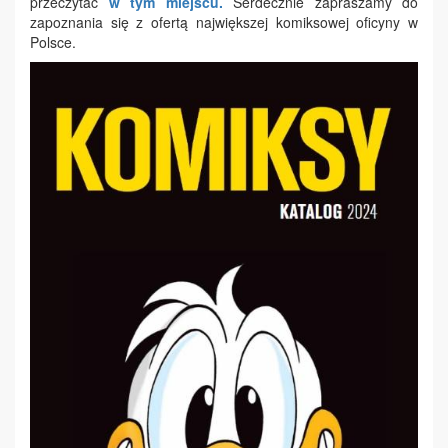
przeczytać
w tym miejscu.
Serdecznie zapraszamy do
zapoznania się z ofertą największej komiksowej oficyny w
Polsce.