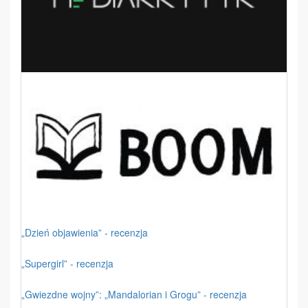
„Dzień objawienia” - recenzja
„Supergirl” - recenzja
„Gwiezdne wojny”: „Mandalorian i Grogu” - recenzja