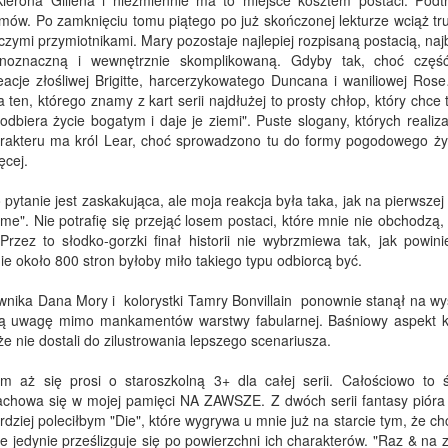
 Kierona Gillena i niezmiennie ma to miejsce kosztem postaci. Podt
omów. Po zamknięciu tomu piątego po już skończonej lekturze wciąż tr
czymi przymiotnikami. Mary pozostaje najlepiej rozpisaną postacią, naj
jednoznaczną i wewnętrznie skomplikowaną. Gdyby tak, choć czę
acje złośliwej Brigitte, harcerzykowatego Duncana i waniliowej Ros
a ten, którego znamy z kart serii najdłużej to prosty chłop, który chce 
dbiera życie bogatym i daje je ziemi". Puste slogany, których realiza
rakteru ma król Lear, choć sprowadzono tu do formy pogodowego ży
ęcej.
pytanie jest zaskakująca, ale moja reakcja była taka, jak na pierwsze
". Nie potrafię się przejąć losem postaci, które mnie nie obchodzą, 
Przez to słodko-gorzki finał historii nie wybrzmiewa tak, jak powini
e około 800 stron byłoby miło takiego typu odbiorcą być.
wnika Dana Mory i kolorystki Tamry Bonvillain ponownie stanął na wy
oją uwagę mimo mankamentów warstwy fabularnej. Baśniowy aspekt 
 że nie dostali do zilustrowania lepszego scenariusza.
 aż się prosi o staroszkolną 3+ dla całej serii. Całościowo to ś
zachowa się w mojej pamięci NA ZAWSZE. Z dwóch serii fantasy pióra 
iej poleciłbym "Die", które wygrywa u mnie już na starcie tym, że ch
ie jedynie prześlizguje się po powierzchni ich charakterów. "Raz & na