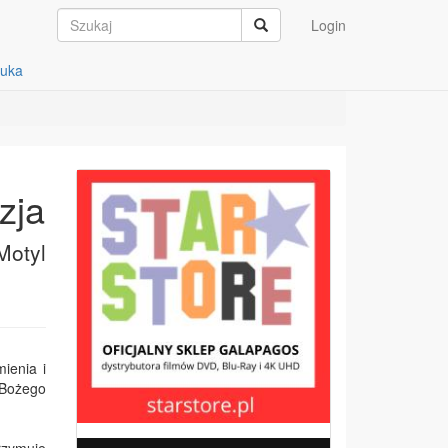
Login
auka
zja
Motyl
mienia i
 Bożego