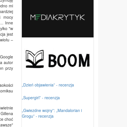
rzymuję
udno mi
bardziej
ść mocy
e… Inne
tylko "w
cja jest
wiołu –
j Google
a autor
en przy
„Dzień objawienia” - recenzja
sokości
komiksu
„Supergirl” - recenzja
wietnie
„Gwiezdne wojny”: „Mandalorian i
Gillena
Grogu” - recenzja
ce choć
 zawsze"