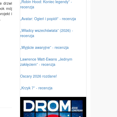
„Robin Hood: Koniec legendy” -
e drzwi
recenzja
bok mój
ojekt i
„Avatar: Ogień i popiół” - recenzja
.
„Władcy wszechświata” (2026) -
recenzja
„Wyjście awaryjne” - recenzja
Lawrence Watt-Ewans „Jednym
zaklęciem” - recenzja
Oscary 2026 rozdane!
„Krzyk 7” - recenzja