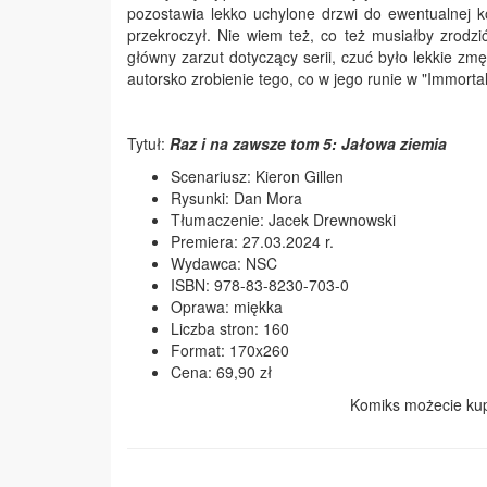
pozostawia lekko uchylone drzwi do ewentualnej kon
przekroczył. Nie wiem też, co też musiałby zrodzi
główny zarzut dotyczący serii, czuć było lekkie zm
autorsko zrobienie tego, co w jego runie w "Immort
Tytuł:
Raz i na zawsze tom 5: Jałowa ziemia
Scenariusz: Kieron Gillen
Rysunki: Dan Mora
Tłumaczenie: Jacek Drewnowski
Premiera: 27.03.2024 r.
Wydawca: NSC
ISBN: 978-83-8230-703-0
Oprawa: miękka
Liczba stron: 160
Format: 170x260
Cena: 69,90 zł
Komiks możecie kup