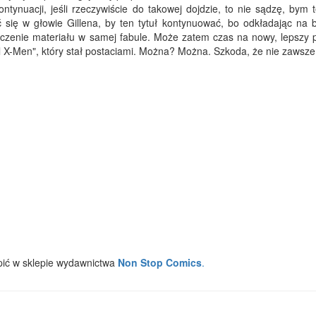
tynuacji, jeśli rzeczywiście do takowej dojdzie, to nie sądzę, bym t
ć się w głowie Gillena, by ten tytuł kontynuować, bo odkładając na 
ęczenie materiału w samej fabule. Może zatem czas na nowy, lepszy pr
al X-Men", który stał postaciami. Można? Można. Szkoda, że nie zawsze
ić w sklepie wydawnictwa
Non Stop Comics
.