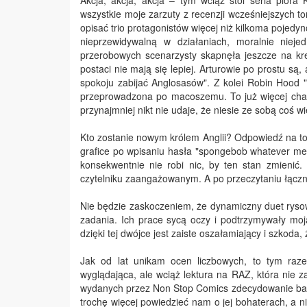
Akcja, akcja, akcja – tym wciąż stoi seria pióra
wszystkie moje zarzuty z recenzji wcześniejszych t
opisać trio protagonistów więcej niż kilkoma pojedyn
nieprzewidywalną w działaniach, moralnie nie
przerobowych scenarzysty skapnęła jeszcze na kre
postaci nie mają się lepiej. Arturowie po prostu są, 
spokoju zabijać Anglosasów". Z kolei Robin Hood "o
przeprowadzona po macoszemu. To już więcej cha
przynajmniej nikt nie udaje, że niesie ze sobą coś wi
Kto zostanie nowym królem Anglii? Odpowiedź na to 
grafice po wpisaniu hasła "spongebob whatever meme
konsekwentnie nie robi nic, by ten stan zmienić. 
czytelniku zaangażowanym. A po przeczytaniu łączni
Nie będzie zaskoczeniem, że dynamiczny duet ryso
zadania. Ich prace sycą oczy i podtrzymywały m
dzięki tej dwójce jest zaiste oszałamiający i szkoda,
Jak od lat unikam ocen liczbowych, to tym razem
wyglądająca, ale wciąż lektura na RAZ, która nie 
wydanych przez Non Stop Comics zdecydowanie bardz
trochę więcej powiedzieć nam o jej bohaterach, a n