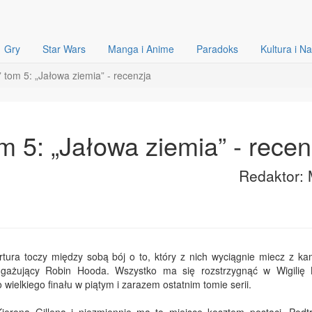
Gry
Star Wars
Manga i Anime
Paradoks
Kultura i N
 tom 5: „Jałowa ziemia” - recenzja
m 5: „Jałowa ziemia” - recen
Redaktor: 
Artura toczy między sobą bój o to, który z nich wyciągnie miecz z ka
ngażujący Robin Hooda. Wszystko ma się rozstrzygnąć w Wigilię
 wielkiego finału w piątym i zarazem ostatnim tomie serii.