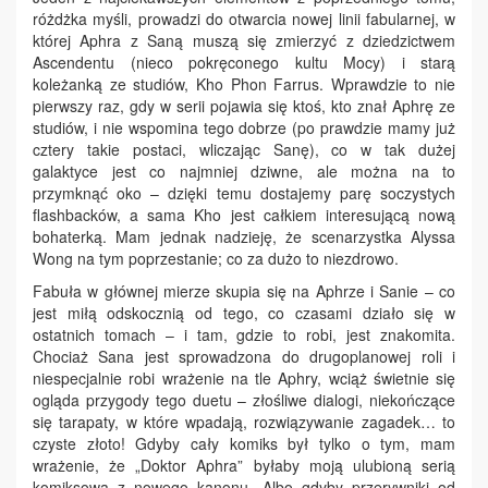
różdżka myśli, prowadzi do otwarcia nowej linii fabularnej, w
której Aphra z Saną muszą się zmierzyć z dziedzictwem
Ascendentu (nieco pokręconego kultu Mocy) i starą
koleżanką ze studiów, Kho Phon Farrus. Wprawdzie to nie
pierwszy raz, gdy w serii pojawia się ktoś, kto znał Aphrę ze
studiów, i nie wspomina tego dobrze (po prawdzie mamy już
cztery takie postaci, wliczając Sanę), co w tak dużej
galaktyce jest co najmniej dziwne, ale można na to
przymknąć oko – dzięki temu dostajemy parę soczystych
flashbacków, a sama Kho jest całkiem interesującą nową
bohaterką. Mam jednak nadzieję, że scenarzystka Alyssa
Wong na tym poprzestanie; co za dużo to niezdrowo.
Fabuła w głównej mierze skupia się na Aphrze i Sanie – co
jest miłą odskocznią od tego, co czasami działo się w
ostatnich tomach – i tam, gdzie to robi, jest znakomita.
Chociaż Sana jest sprowadzona do drugoplanowej roli i
niespecjalnie robi wrażenie na tle Aphry, wciąż świetnie się
ogląda przygody tego duetu – złośliwe dialogi, niekończące
się tarapaty, w które wpadają, rozwiązywanie zagadek… to
czyste złoto! Gdyby cały komiks był tylko o tym, mam
wrażenie, że „Doktor Aphra” byłaby moją ulubioną serią
komiksową z nowego kanonu. Albo gdyby przerywniki od