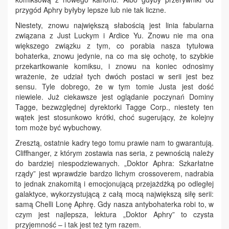
przygód Aphry byłyby lepsze lub nie tak liczne.
Niestety, znowu największą słabością jest linia fabularna
związana z Just Luckym i Ardice Yu. Znowu nie ma ona
większego związku z tym, co porabia nasza tytułowa
bohaterka, znowu jedynie, na co ma się ochotę, to szybkie
przekartkowanie komiksu, i znowu na koniec odnosimy
wrażenie, że udział tych dwóch postaci w serii jest bez
sensu. Tyle dobrego, że w tym tomie Justa jest dość
niewiele. Już ciekawsze jest oglądanie poczynań Dominy
Tagge, bezwzględnej dyrektorki Tagge Corp., niestety ten
wątek jest stosunkowo krótki, choć sugerujący, że kolejny
tom może być wybuchowy.
Zresztą, ostatnie kadry tego tomu prawie nam to gwarantują.
Cliffhanger, z którym zostawia nas seria, z pewnością należy
do bardziej niespodziewanych. „Doktor Aphra: Szkarłatne
rządy” jest wprawdzie bardzo lichym crossoverem, nadrabia
to jednak znakomitą i emocjonującą przejażdżką po odległej
galaktyce, wykorzystującą z całą mocą największą siłę serii:
samą Chelli Lonę Aphrę. Gdy nasza antybohaterka robi to, w
czym jest najlepsza, lektura „Doktor Aphry” to czysta
przyjemność – i tak jest też tym razem.