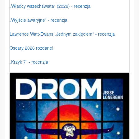
„Władcy wszechświata” (2026) - recenzja
„Wyjście awaryjne” - recenzja
Lawrence Watt-Ewans „Jednym zaklęciem” - recenzja
Oscary 2026 rozdane!
„Krzyk 7” - recenzja