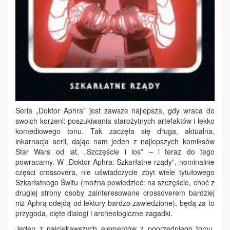
Seria „Doktor Aphra” jest zawsze najlepsza, gdy wraca do
swoich korzeni: poszukiwania starożytnych artefaktów i lekko
komediowego tonu. Tak zaczęła się druga, aktualna,
inkarnacja serii, dając nam jeden z najlepszych komiksów
Star Wars od lat, „Szczęście i los” – i teraz do tego
powracamy. W „Doktor Aphra: Szkarłatne rządy”, nominalnie
części crossovera, nie uświadczycie zbyt wiele tytułowego
Szkarłatnego Świtu (można powiedzieć: na szczęście, choć z
drugiej strony osoby zainteresowane crossoverem bardziej
niż Aphrą odejdą od lektury bardzo zawiedzione), będą za to
przygoda, cięte dialogi i archeologiczne zagadki.
Jeden z najciekawszych elementów z poprzedniego tomu,