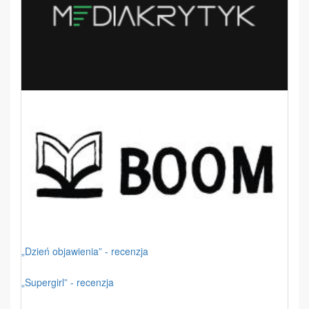
„Dzień objawienia” - recenzja
„Supergirl” - recenzja