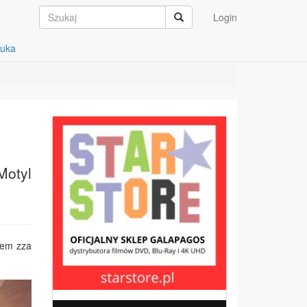
Login
auka
Motyl
sem zza