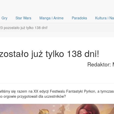
Gry
Star Wars
Manga i Anime
Paradoks
Kultura i N
 pozostało już tylko 138 dni!
stało już tylko 138 dni!
Redaktor: 
wiliśmy się razem na XX edycji Festiwalu Fantastyki Pyrkon, a tymcza
 co orgowie przygotowali dla uczestników?