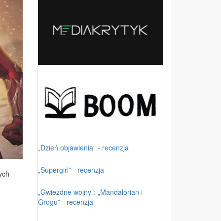
„Dzień objawienia” - recenzja
„Supergirl” - recenzja
nych
„Gwiezdne wojny”: „Mandalorian i
Grogu” - recenzja