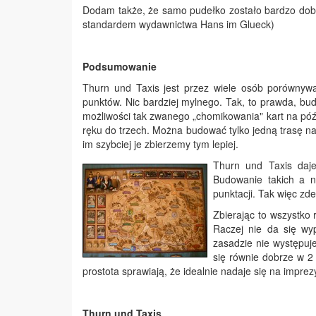
Dodam także, że samo pudełko zostało bardzo dobr
standardem wydawnictwa Hans im Glueck)
Podsumowanie
Thurn und Taxis jest przez wiele osób porównywa
punktów. Nic bardziej mylnego. Tak, to prawda, bu
możliwości tak zwanego „chomikowania" kart na póź
ręku do trzech. Można budować tylko jedną trasę n
im szybciej je zbierzemy tym lepiej.
Thurn und Taxis daje
Budowanie takich a n
punktacji. Tak więc zd
Zbierając to wszystko
Raczej nie da się wy
zasadzie nie występuje,
się równie dobrze w 2 
prostota sprawiają, że idealnie nadaje się na impre
Thurn und Taxis