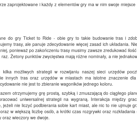
ze zaprojektowane i każdy z elementów gry ma w nim swoje miejsce (
ne do gry Ticket to Ride - obie gry to takie budowanie tras i zdo
dujemy trasy, ale panuje zdecydowanie więcej zasad ich układania. N
niej, ponieważ po zakończeniu trasy musimy zawsze zredukować ilość 
a raz. Żetony punktów zwycięstwa mają różne nominały, a nie jednakow
 kilka możliwych strategii w rozwijaniu naszej sieci urzędów pocz
ie innych tras oraz urzędów w miastach ma istotne znaczenie dla
ecydowanie nie jest to zbieranie wagoników jednego koloru.
 razem otrzymujemy grę prostą, szybką i zmuszającą do ciągłego plan
pracować uniwersalnej strategii na wygraną. Interakcja między gra
 jeżeli nie liczyć podbierania sobie kart miast, ale nic to nie ujmuje g
oraz w większą liczbę osób, a krótki czas rozgrywki oraz rozkładania g
zy oraz wieczory we dwoje.