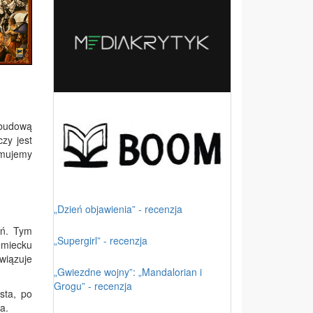
zbudową
zy jest
ymujemy
„Dzień objawienia” - recenzja
ań. Tym
„Supergirl” - recenzja
emiecku
wiązuje
„Gwiezdne wojny”: „Mandalorian i
Grogu” - recenzja
sta, po
a.