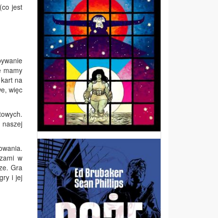
co jest
bywanie
ie mamy
kart na
e, więc
towych.
 naszej
owania.
czami w
rze. Gra
ry i jej