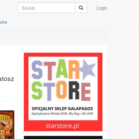
Login
auka
atosz