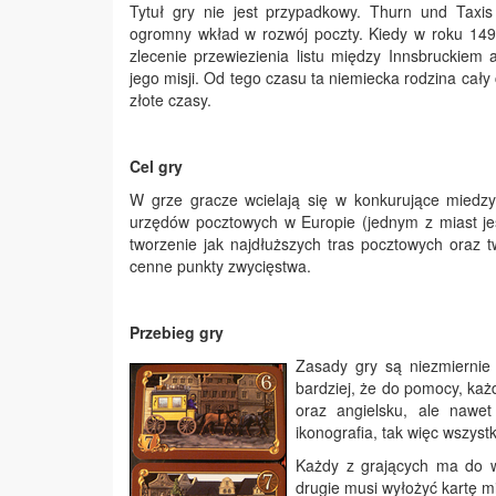
Tytuł gry nie jest przypadkowy. Thurn und Taxis
ogromny wkład w rozwój poczty. Kiedy w roku 149
zlecenie przewiezienia listu między Innsbruckiem 
jego misji. Od tego czasu ta niemiecka rodzina cały 
złote czasy.
Cel gry
W grze gracze wcielają się w konkurujące miedzy
urzędów pocztowych w Europie (jednym z miast je
tworzenie jak najdłuższych tras pocztowych oraz
cenne punkty zwycięstwa.
Przebieg gry
Zasady gry są niezmiernie 
bardziej, że do pomocy, każ
oraz angielsku, ale nawe
ikonografia, tak więc wszys
Każdy z grających ma do w
drugie musi wyłożyć kartę m