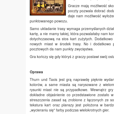
Gracze mają możliwość skor
poczty pozwala dobrać doda
daje nam możliwość wyłożeni
punktowanego powozu.
Samo układanie trasy wymaga przemyślanych działa
kartę, a nie mamy takiej, która pozwalałaby nam ko
dotychczasową na stos kart zużytych. Dodatkow
nowych miast w środek trasy. No i dodatkowo p
pocztowych da nam punkty zwycięstwa.
Gra kończy się gdy któryś z graczy postawi swój os
Oprawa
Thurn und Taxis jest grą naprawdę pięknie wydan
kolorów, a same miasta są narysowane z wielom
rysunki miast nie są przypadkowe. Wewnątrz gry
dokładne objaśnienie co przedstawione zostało w
streszczenia zasad są zrobione z łączonych ze so
tekstura kart oraz planszy jest położona w bardz
„wycieraniu się" farby podczas wielokrotnych gier.