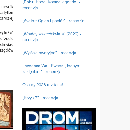
„Robin Hood: Koniec legendy” -
erownik
recenzja
ztylion
ardziej
„Avatar: Ogień i popiół” - recenzja
wyłożyć
„Władcy wszechświata” (2026) -
drzucić
recenzja
stawiać
urzędów
„Wyjście awaryjne” - recenzja
Lawrence Watt-Ewans „Jednym
zaklęciem” - recenzja
Oscary 2026 rozdane!
„Krzyk 7” - recenzja