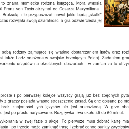
 to znana niemiecka rodzina książęca, która wniosła
0 Franz von Taxis otrzymał od Cesarza Maxymiliana I
a Brukselą, nie przypuszczał nawet jakie będą „skutki"
czas rozwijała swoją działalność, a gra odzwierciedla jej
 sobą rodziny zajmujące się właśnie dostarczaniem listów oraz ro
st także Lodz położona w swojsko brzmiącym Polen). Zadaniem grac
 tworzenie urzędów na określonych obszarach - w zamian za to otrz
proste i po pierwszej kolejce wszyscy grają już bez zbędnych pyt
dy z graczy posiada własne streszczenie zasad. Są one opisane po ni
t brak znajomości tych języków nie jest przeszkodą. W grze obo
tko jest po prostu narysowane. Rozgrywka trwa około 45 do 60 minut.
ykonania w swej fazie 3 akcje. Po pierwsze musi dobrać kartę mia
iasta i po trzecie może zamknąć trasę i zebrać cenne punkty zwycięstw