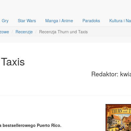
Gry
Star Wars
Manga i Anime
Paradoks
Kultura i N
szowe
Recenzje
Recenzja Thurn und Taxis
Taxis
Redaktor: kwi
ca bestsellerowego Puerto Rico.