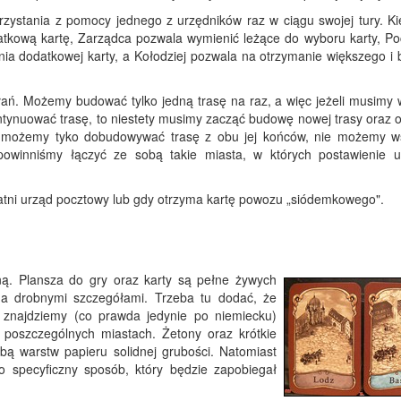
zystania z pomocy jednego z urzędników raz w ciągu swojej tury. Ki
tkową kartę, Zarządca pozwala wymienić leżące do wyboru karty, Poc
a dodatkowej karty, a Kołodziej pozwala na otrzymanie większego i b
ń. Możemy budować tylko jedną trasę na raz, a więc jeżeli musimy 
ntynuować trasę, to niestety musimy zacząć budowę nowej trasy oraz o
o możemy tyko dobudowywać trasę z obu jej końców, nie możemy w
owinniśmy łączyć ze sobą takie miasta, w których postawienie 
tatni urząd pocztowy lub gdy otrzyma kartę powozu „siódemkowego".
ą. Plansza do gry oraz karty są pełne żywych
a drobnymi szczegółami. Trzeba tu dodać, że
 znajdziemy (co prawda jedynie po niemiecku)
 poszczególnych miastach. Żetony oraz krótkie
bą warstw papieru solidnej grubości. Natomiast
o specyficzny sposób, który będzie zapobiegał