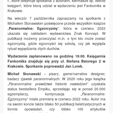
r., które obejmuje spotkania z autorami, kiermasze itp. Wśród
księgarń, które biorą udział w wydarzeniu jest Fankomiks w
Krakowie.
Na wieczór 7 października zapraszamy na spotkanie z
Michałem Stonawskim poświęcone przede wszystkim książce
„
Paranormalne: Egzorcyzmy
”, która w czerwcu 2022
ukazała się nakładem wydawnictwa Znak Koncept. W
publikacji możemy przeczytać m.in. o tym kto może zostać
egzorcystą, gdzie egzorcyści się szkolą, czy jak wygląda
rytuał wypędzania złych duchów.
Wydarzenie zaplanowano na godzinę 19:00. Księgarnia
Fankomiks znajduje się przy ul. Stefana Batorego 2 w
Krakowie. Spotkanie poprowadzi Jan Lorek.
Michał Stonawski -
pisarz, game/narrative designer,
badacz zjawisk paranormalnych. W 2020 roku jego książka
„
Paranormalne: prawdziwe historie nawiedzeń
” uzyskała
status bestsellera Empiku, sprzedając się w ponad 20.000
egzemplarzy, kontynuacja „
Paranormalne:
Egzorcyzmy
” miała premierę w czerwcu 2022 roku. Autor ma
na swoim koncie także blisko 50 publikacji beletrystycznych w
formie opowiadań, czy blisko 100 artykułów