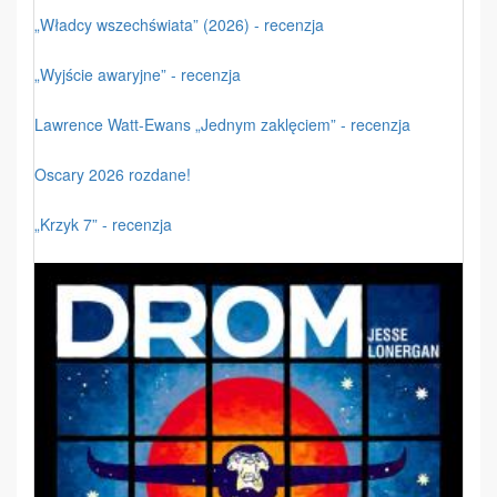
„Władcy wszechświata” (2026) - recenzja
„Wyjście awaryjne” - recenzja
Lawrence Watt-Ewans „Jednym zaklęciem” - recenzja
Oscary 2026 rozdane!
„Krzyk 7” - recenzja