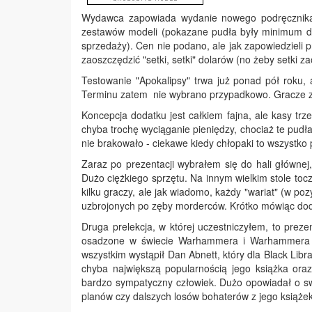
Wydawca zapowiada wydanie nowego podręcznika 
zestawów modeli (pokazane pudła były minimum dw
sprzedaży). Cen nie podano, ale jak zapowiedzieli
zaoszczędzić "setki, setki" dolarów (no żeby setki z
Testowanie "Apokalipsy" trwa już ponad pół roku, 
Terminu zatem nie wybrano przypadkowo. Gracze zn
Koncepcja dodatku jest całkiem fajna, ale kasy trz
chyba trochę wyciąganie pieniędzy, chociaż te pudł
nie brakowało - ciekawe kiedy chłopaki to wszystko
Zaraz po prezentacji wybrałem się do hali głównej
Dużo ciężkiego sprzętu. Na innym wielkim stole toc
kilku graczy, ale jak wiadomo, każdy "wariat" (w p
uzbrojonych po zęby morderców. Krótko mówiąc dod
Druga prelekcja, w której uczestniczyłem, to preze
osadzone w świecie Warhammera i Warhammera 40
wszystkim wystąpił Dan Abnett, który dla Black Libr
chyba największą popularnością jego książka oraz
bardzo sympatyczny człowiek. Dużo opowiadał o swoi
planów czy dalszych losów bohaterów z jego książek