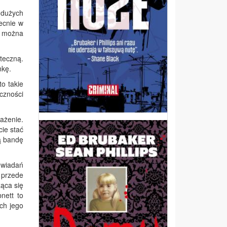
 dużych
ecnie w
e można
teczną.
nkę.
to takie
czności
ażenie.
cie stać
ą bandę
owiadań
 przede
ząca się
nett to
ch jego