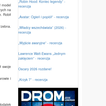
„Robin Hood: Koniec legendy” -
ł model
recenzja
cych na
e. Robił
„Avatar: Ogień i popiół” - recenzja
rzebna.
„Władcy wszechświata” (2026) -
recenzja
„Wyjście awaryjne” - recenzja
Lawrence Watt-Ewans „Jednym
zaklęciem” - recenzja
ł swoje
Oscary 2026 rozdane!
rowie i
„Krzyk 7” - recenzja
dodatek