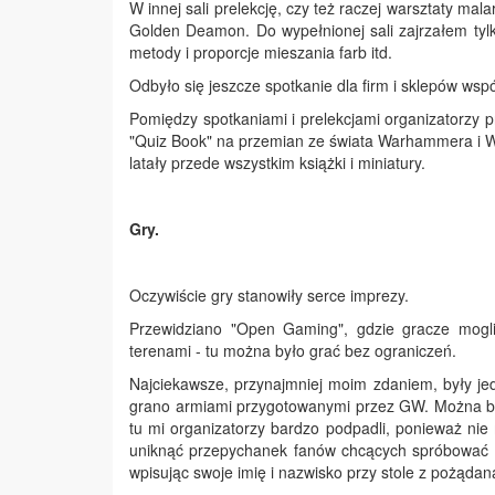
W innej sali prelekcję, czy też raczej warsztaty ma
Golden Deamon. Do wypełnionej sali zajrzałem tyl
metody i proporcje mieszania farb itd.
Odbyło się jeszcze spotkanie dla firm i sklepów w
Pomiędzy spotkaniami i prelekcjami organizatorzy p
"Quiz Book" na przemian ze świata Warhammera i
latały przede wszystkim książki i miniatury.
Gry.
Oczywiście gry stanowiły serce imprezy.
Przewidziano "Open Gaming", gdzie gracze mogli
terenami - tu można było grać bez ograniczeń.
Najciekawsze, przynajmniej moim zdaniem, były je
grano armiami przygotowanymi przez GW. Można był
tu mi organizatorzy bardzo podpadli, ponieważ nie
uniknąć przepychanek fanów chcących spróbować sw
wpisując swoje imię i nazwisko przy stole z pożąd