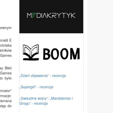
itewnym
onald E
lotniska
stników
e Games
. Bilet
a Games
„Dzień objawienia” - recenzja
to było
„Supergirl” - recenzja
rmator"
rmacje:
„Gwiezdne wojny”: „Mandalorian i
a łamana
Grogu” - recenzja
ostęp do