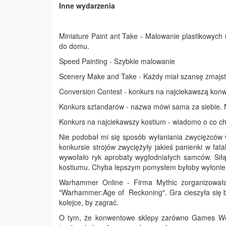
Inne wydarzenia
Miniature Paint ant Take - Malowanie plastikowych
do domu.
Speed Painting - Szybkie malowanie
Scenery Make and Take - Każdy miał szansę zmajst
Conversion Contest - konkurs na najciekawszą ko
Konkurs sztandarów - nazwa mówi sama za siebie. N
Konkurs na najciekawszy kostium - wiadomo o co ch
Nie podobał mi się sposób wyłaniania zwycięzców 
konkursie strojów zwyciężyły jakieś panienki w fat
wywołało ryk aprobaty wygłodniałych samców. Siłą
kostiumu. Chyba lepszym pomysłem byłoby wyłonieni
Warhammer Online - Firma Mythic zorganizował
"Warhammer:Age of Reckoning". Gra cieszyła się b
kolejce, by zagrać.
O tym, że konwentowe sklepy zarówno Games Work