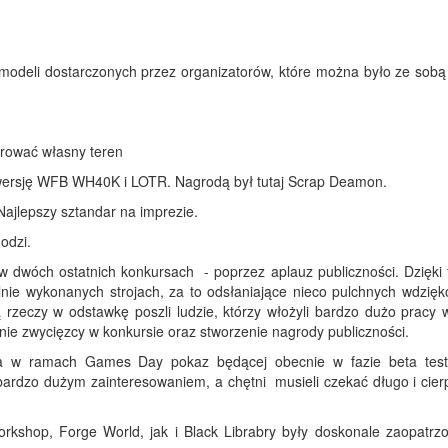
 modeli dostarczonych przez organizatorów, które można było ze sobą
rować własny teren
nwersję WFB WH40K i LOTR. Nagrodą był tutaj Scrap Deamon.
ajlepszy sztandar na imprezie.
odzi.
w dwóch ostatnich konkursach - poprzez aplauz publiczności. Dzięki
alnie wykonanych strojach, za to odsłaniające nieco pulchnych wdzięk
 rzeczy w odstawkę poszli ludzie, którzy włożyli bardzo dużo pracy 
e zwycięzcy w konkursie oraz stworzenie nagrody publiczności.
a w ramach Games Day pokaz będącej obecnie w fazie beta tes
ardzo dużym zainteresowaniem, a chętni musieli czekać długo i cierp
shop, Forge World, jak i Black Librabry były doskonale zaopatrzo