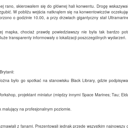
smej rano, skierowałem się do głównej hali konwentu. Drogę wskazywa
ę zgubić. W pobliżu wejścia natknąłem się na konwentowiczów oczekują
tworzono o godzinie 10.00, a przy drzwiach gigantyczny stał Ultramarin
ej mapka, chociaż prawdę powiedziawszy nie była tak bardzo pot
uże transparenty informowały o lokalizacji poszczególnych wydarzeń.
rytanii:
 Można było go spotkać na stanowisku Black Library, gdzie podpisywa
rkshop, projektant miniatur (między innymi Space Marines; Tau; Elda
iek malujący na profesjonalnym poziomie.
rozmawiali z fanami. Prezentowali jednak przede wszystkim najnowszy 