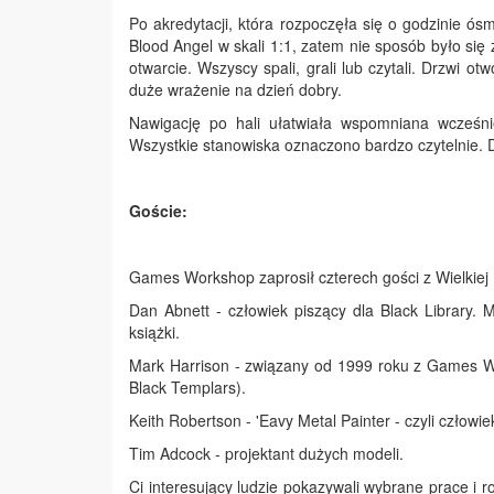
Po akredytacji, która rozpoczęła się o godzinie ó
Blood Angel w skali 1:1, zatem nie sposób było si
otwarcie. Wszyscy spali, grali lub czytali. Drzwi o
duże wrażenie na dzień dobry.
Nawigację po hali ułatwiała wspomniana wcześni
Wszystkie stanowiska oznaczono bardzo czytelnie. D
Goście:
Games Workshop zaprosił czterech gości z Wielkiej B
Dan Abnett - człowiek piszący dla Black Library.
książki.
Mark Harrison - związany od 1999 roku z Games Wo
Black Templars).
Keith Robertson - 'Eavy Metal Painter - czyli człow
Tim Adcock - projektant dużych modeli.
Ci interesujący ludzie pokazywali wybrane prace i 