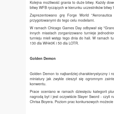
Kolejna możliwość grania to duże bitwy. Każdy dowo
bitwy WFB ryczących w kierunku uczestników bitwy 
Zaprezentowano grę Forge World "Aeronautica I
przygotowanymi do tego celu modelami.
W ramach Chicago Games Day odbywał się "Grand T
innych miastach zorganizowano turnieje jednodnio
turnieju mieli wstęp tego dnia do hali. W ramach t
130 dla WH40K i 50 dla LOTR.
Golden Demon
Golden Demon to najbardziej charakterystyczny i
miniatury jak zwykle cieszył się ogromnym zain
konwentu.
Prace oceniano w ramach dziesięciu kategorii pl
nagrodą był i jest oczywiście Slayer Sword - czyli
Chrisa Boyera. Poziom prac konkursowych możecie