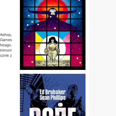
rkshop,
d Games
hicago.
minimum
cznie z