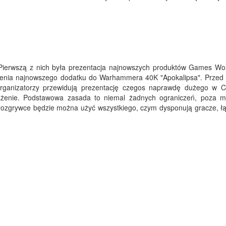
. Pierwszą z nich była prezentacja najnowszych produktów Games Wo
wienia najnowszego dodatku do Warhammera 40K "Apokalipsa". Prze
organizatorzy przewidują prezentację czegos naprawdę dużego w C
ażenie. Podstawowa zasada to niemal żadnych ograniczeń, poza 
 rozgrywce będzie można użyć wszystkiego, czym dysponują gracze, łą