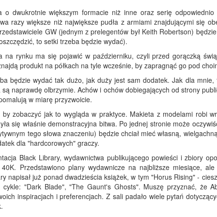
o dwukrotnie większym formacie niż inne oraz serię odpowiednio
a razy większe niż największe pudła z armiami znajdującymi się ob
 przedstawiciele GW (jednym z prelegentów był Keith Robertson) będzi
aoszczędzić, to setki trzeba będzie wydać).
a na rynku ma się pojawić w październiku, czyli przed gorączką świą
ajdą produkt na półkach na tyle wcześnie, by zapragnąć go pod choi
eba będzie wydać tak dużo, jak duży jest sam dodatek. Jak dla mnie, 
a są naprawdę olbrzymie. Achów i ochów dobiegających od strony publi
 pomalują w miarę przyzwoicie.
, by zobaczyć jak to wygląda w praktyce. Makieta z modelami robi wr
zyła się właśnie demonstracyjna bitwa. Po jednej stronie może oczywiś
ozytywnym tego słowa znaczeniu) będzie chciał mieć własną, wielgachn
atek dla "hardcorowych" graczy.
ntacja Black Library, wydawnictwa publikującego powieści i zbiory op
K. Przedstawiono plany wydawnicze na najbliższe miesiące, ale
ary napisał już ponad dwadzieścia książek, w tym "Horus Rising" - cies
 cykle: "Dark Blade", "The Gaunt's Ghosts". Muszę przyznać, że Ab
ch inspiracjach i preferencjach. Z sali padało wiele pytań dotyczący
.