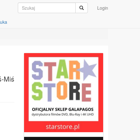
Login
auka
ś-Miś