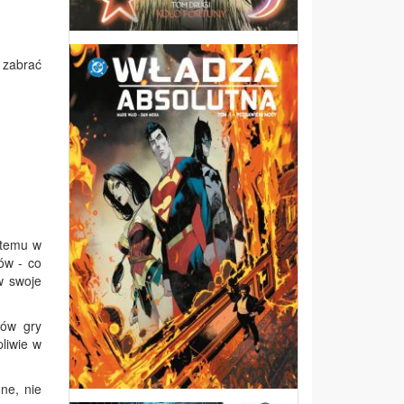
 zabrać
 temu w
ów - co
w swoje
tów gry
liwie w
ne, nie