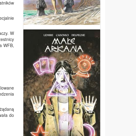
estników
cjalnie
aczy. W
estnicy
la WFB,
alowane
edzenia
ożądaną
wała do