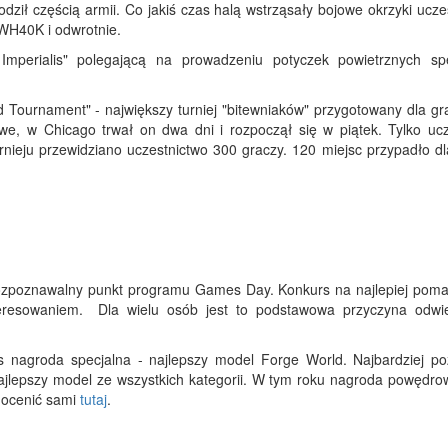
dził częścią armii. Co jakiś czas halą wstrząsały bojowe okrzyki ucz
WH40K i odwrotnie.
mperialis" polegającą na prowadzeniu potyczek powietrznych spe
ournament" - największy turniej "bitewniaków" przygotowany dla gr
we, w Chicago trwał on dwa dni i rozpoczął się w piątek. Tylko ucz
urnieju przewidziano uczestnictwo 300 graczy. 120 miejsc przypadło d
 rozpoznawalny punkt programu Games Day. Konkurs na najlepiej pom
teresowaniem. Dla wielu osób jest to podstawowa przyczyna odwi
us nagroda specjalna - najlepszy model Forge World. Najbardziej p
 najlepszy model ze wszystkich kategorii. W tym roku nagroda powędro
 ocenić sami
tutaj
.