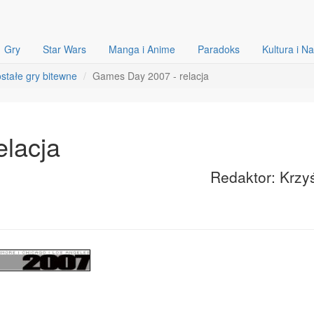
Gry
Star Wars
Manga i Anime
Paradoks
Kultura i N
stałe gry bitewne
Games Day 2007 - relacja
lacja
Redaktor: Krzy