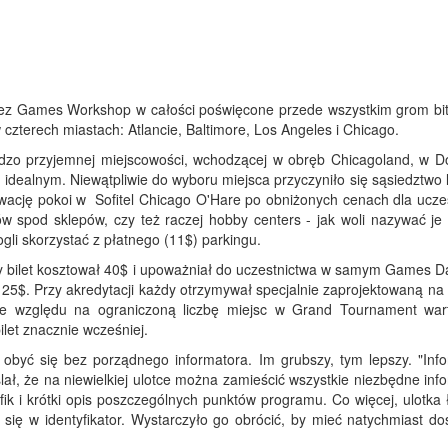
ez Games Workshop w całości poświęcone przede wszystkim grom b
czterech miastach: Atlancie, Baltimore, Los Angeles i Chicago.
o przyjemnej miejscowości, wchodzącej w obręb Chicagoland, w D
 idealnym. Niewątpliwie do wyboru miejsca przyczyniło się sąsiedztwo 
erwację pokoi w Sofitel Chicago O'Hare po obniżonych cenach dla ucze
 spod sklepów, czy też raczej hobby centers - jak woli nazywać j
li skorzystać z płatnego (11$) parkingu.
bilet kosztował 40$ i upoważniał do uczestnictwa w samym Games Day
5$. Przy akredytacji każdy otrzymywał specjalnie zaprojektowaną n
Ze względu na ograniczoną liczbę miejsc w Grand Tournament war
let znacznie wcześniej.
być się bez porządnego informatora. Im grubszy, tym lepszy. "Info
, że na niewielkiej ulotce można zamieścić wszystkie niezbędne info
afik i krótki opis poszczególnych punktów programu. Co więcej, ulotk
a się w identyfikator. Wystarczyło go obrócić, by mieć natychmiast d