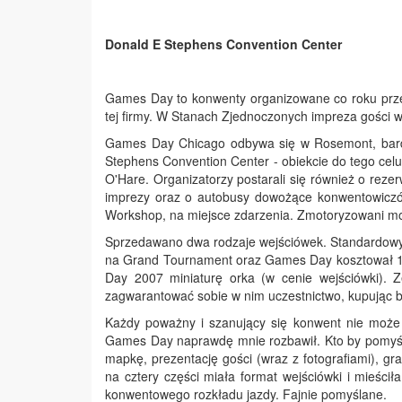
Donald E Stephens Convention Center
Games Day to konwenty organizowane co roku prz
tej firmy. W Stanach Zjednoczonych impreza gości w 
Games Day Chicago odbywa się w Rosemont, bardz
Stephens Convention Center - obiekcie do tego celu
O'Hare. Organizatorzy postarali się również o rez
imprezy oraz o autobusy dowożące konwentowiczów
Workshop, na miejsce zdarzenia. Zmotoryzowani mog
Sprzedawano dwa rodzaje wejściówek. Standardowy 
na Grand Tournament oraz Games Day kosztował 12
Day 2007 miniaturę orka (w cenie wejściówki). 
zagwarantować sobie w nim uczestnictwo, kupując bi
Każdy poważny i szanujący się konwent nie może o
Games Day naprawdę mnie rozbawił. Kto by pomyślał
mapkę, prezentację gości (wraz z fotografiami), gr
na cztery części miała format wejściówki i mieścił
konwentowego rozkładu jazdy. Fajnie pomyślane.