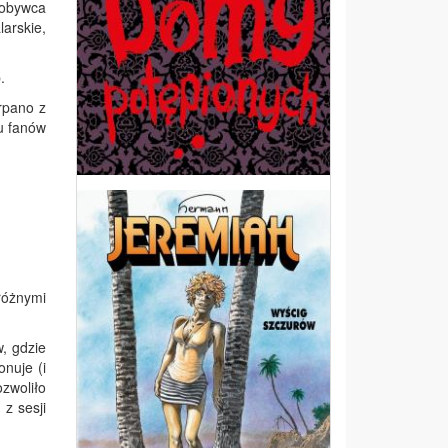
zdobywca
arskie,
.
rpano z
u fanów
różnymi
, gdzie
nuje (i
zwoliło
z sesji