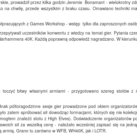
larskie, prowadził przez kilka godzin Jeremie Bonamant - wielokrotny 
ko na chwilę, przede wszystkim z braku czasu. Omawiano techniki mal
spółpracujących z Games Workshop - wstęp tylko dla zaproszonych osób
rzepytywali uczestników konwentu z wiedzy na temat gier. Pytania cze
 Warhammera 40K. Każdą poprawną odpowiedź nagradzano. W kierunk
 toczyć bitwy własnymi armiami - przygotowano szereg stołów z 
dnak póltoragodzinne sesje gier prowadzone pod okiem organizatorów
o zatem spróbować sił dowodząc formacjami, których się nie kolekcjo
 mogłem znaleźć stołu z High Elves). Doświadczenie organizatorów po
oich sił za wszelką cenę - należało wcześniej zapisać się na jedną 
aną armią. Grano tu zarówno w WFB, WH40K, jak i LOTR.