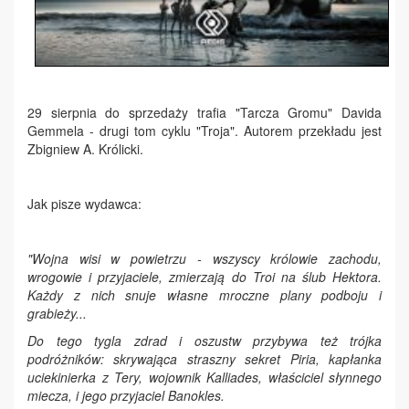
29 sierpnia do sprzedaży trafia "Tarcza Gromu" Davida
Gemmela - drugi tom cyklu "Troja". Autorem przekładu jest
Zbigniew A. Królicki.
Jak pisze wydawca:
"Wojna wisi w powietrzu - wszyscy królowie zachodu,
wrogowie i przyjaciele, zmierzają do Troi na ślub Hektora.
Każdy z nich snuje własne mroczne plany podboju i
grabieży...
Do tego tygla zdrad i oszustw przybywa też trójka
podróżników: skrywająca straszny sekret Piria, kapłanka
uciekinierka z Tery, wojownik Kalliades, właściciel słynnego
miecza, i jego przyjaciel Banokles.