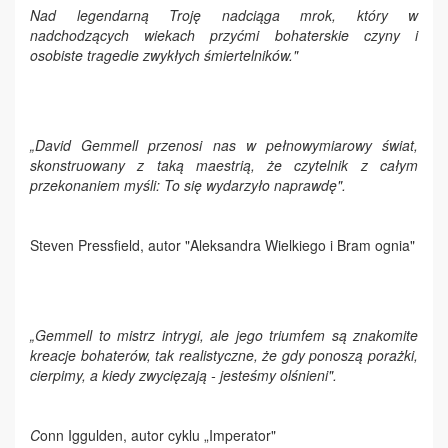
Nad legendarną Troję nadciąga mrok, który w
nadchodzących wiekach przyćmi bohaterskie czyny i
osobiste tragedie zwykłych śmiertelników."
„David Gemmell przenosi nas w pełnowymiarowy świat,
skonstruowany z taką maestrią, że czytelnik z całym
przekonaniem myśli: To się wydarzyło naprawdę".
Steven Pressfield, autor "Aleksandra Wielkiego i Bram ognia"
„Gemmell to mistrz intrygi, ale jego triumfem są znakomite
kreacje bohaterów, tak realistyczne, że gdy ponoszą porażki,
cierpimy, a kiedy zwycięzają - jesteśmy olśnieni".
C
onn Iggulden, autor cyklu „Imperator"