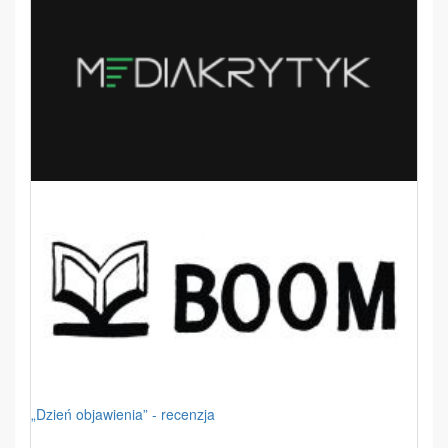
„Dzień objawienia” - recenzja