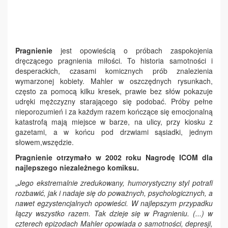
Pragnienie
jest opowieścią o próbach zaspokojenia
dręczącego pragnienia miłości. To historia samotności i
desperackich, czasami komicznych prób znalezienia
wymarzonej kobiety. Mahler w oszczędnych rysunkach,
często za pomocą kilku kresek, prawie bez słów pokazuje
udręki mężczyzny starającego się podobać. Próby pełne
nieporozumień i za każdym razem kończące się emocjonalną
katastrofą mają miejsce w barze, na ulicy, przy kiosku z
gazetami, a w końcu pod drzwiami sąsiadki, jednym
słowem,wszędzie.
Pragnienie otrzymało w 2002 roku Nagrodę ICOM dla
najlepszego niezależnego komiksu.
„
Jego ekstremalnie zredukowany, humorystyczny styl potrafi
rozbawić, jak i nadaje się do poważnych, psychologicznych, a
nawet egzystencjalnych opowieści. W najlepszym przypadku
łączy wszystko razem. Tak dzieje się w Pragnieniu. (...) w
czterech epizodach Mahler opowiada o samotności, depresji,