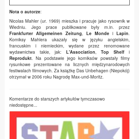
Nota o autorze
:
Nicolas Mahler (ur. 1969) mieszka i pracuje jako rysownik w
Wiedniu. Jego prace publikowane były m.in. przez
Frankfurter Allgemeinen Zeitung
,
Le Monde
i
Lapin
.
Komiksy Mahlera ukazały się w języku angielskim,
francuskim i niemieckim, wydane przez renomowane
wydawnictwa takie, jak:
L'Association
,
Top Shelf
i
Reprodukt
. Na podstawie jego komiksów powstały filmy
rysunkowe prezentowane na licznych międzynarodowych
festiwalach filmowych. Za książkę Das Unbehagen (Niepokój)
otrzymał w 2006 roku Nagrodę Max-und-Moritz.
Komentarze do starszych artykułów tymczasowo
niedostępne...