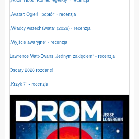
„Robin Hood: Koniec legendy” - recenzja
„Avatar: Ogień i popiół” - recenzja
„Władcy wszechświata” (2026) - recenzja
„Wyjście awaryjne” - recenzja
Lawrence Watt-Ewans „Jednym zaklęciem” - recenzja
Oscary 2026 rozdane!
„Krzyk 7” - recenzja