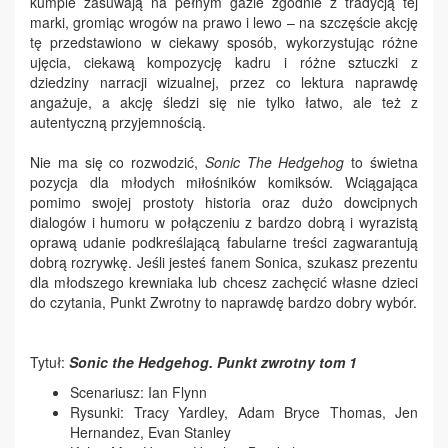
kumple zasuwają na pełnym gazie zgodnie z tradycją tej
marki, gromiąc wrogów na prawo i lewo – na szczęście akcję
tę przedstawiono w ciekawy sposób, wykorzystując różne
ujęcia, ciekawą kompozycję kadru i różne sztuczki z
dziedziny narracji wizualnej, przez co lektura naprawdę
angażuje, a akcję śledzi się nie tylko łatwo, ale też z
autentyczną przyjemnością.
Nie ma się co rozwodzić,
Sonic The Hedgehog
to świetna
pozycja dla młodych miłośników komiksów. Wciągająca
pomimo swojej prostoty historia oraz dużo dowcipnych
dialogów i humoru w połączeniu z bardzo dobrą i wyrazistą
oprawą udanie podkreślającą fabularne treści zagwarantują
dobrą rozrywkę. Jeśli jesteś fanem Sonica, szukasz prezentu
dla młodszego krewniaka lub chcesz zachęcić własne dzieci
do czytania, Punkt Zwrotny to naprawdę bardzo dobry wybór.
Tytuł:
Sonic the Hedgehog. Punkt zwrotny tom 1
Scenariusz: Ian Flynn
Rysunki: Tracy Yardley, Adam Bryce Thomas, Jen
Hernandez, Evan Stanley