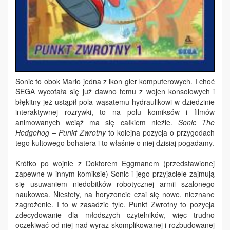
Sonic to obok Mario jedna z ikon gier komputerowych. I choć
SEGA wycofała się już dawno temu z wojen konsolowych i
błękitny jeż ustąpił pola wąsatemu hydraulikowi w dziedzinie
interaktywnej rozrywki, to na polu komiksów i filmów
animowanych wciąż ma się całkiem nieźle.
Sonic The
Hedgehog – Punkt Zwrotny
to kolejna pozycja o przygodach
tego kultowego bohatera i to właśnie o niej dzisiaj pogadamy.
Krótko po wojnie z Doktorem Eggmanem (przedstawionej
zapewne w innym komiksie) Sonic i jego przyjaciele zajmują
się usuwaniem niedobitków robotycznej armii szalonego
naukowca. Niestety, na horyzoncie czai się nowe, nieznane
zagrożenie. I to w zasadzie tyle. Punkt Zwrotny to pozycja
zdecydowanie dla młodszych czytelników, więc trudno
oczekiwać od niej nad wyraz skomplikowanej i rozbudowanej