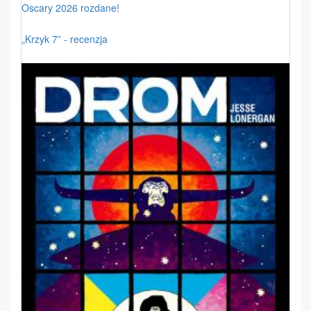
Oscary 2026 rozdane!
„Krzyk 7” - recenzja