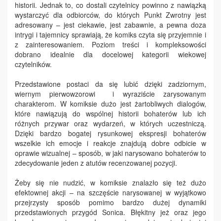
historii. Jednak to, co dostali czytelnicy powinno z nawiązką
wystarczyć dla odbiorców, do których Punkt Zwrotny jest
adresowany – jest ciekawie, jest zabawnie, a pewna doza
intrygi i tajemnicy sprawiają, że komiks czyta się przyjemnie i
z zainteresowaniem. Poziom treści i kompleksowości
dobrano idealnie dla docelowej kategorii wiekowej
czytelników.
Przedstawione postaci da się lubić dzięki zadziornym,
wiernym pierwowzorowi i wyraziście zarysowanym
charakterom. W komiksie dużo jest żartobliwych dialogów,
które nawiązują do wspólnej historii bohaterów lub ich
różnych przywar oraz wydarzeń, w których uczestniczą.
Dzięki bardzo bogatej rysunkowej ekspresji bohaterów
wszelkie ich emocje i reakcje znajdują dobre odbicie w
oprawie wizualnej – sposób, w jaki narysowano bohaterów to
zdecydowanie jeden z atutów recenzowanej pozycji.
Żeby się nie nudzić, w komiksie znalazło się też dużo
efektownej akcji – na szczęście narysowanej w wyjątkowo
przejrzysty sposób pomimo bardzo dużej dynamiki
przedstawionych przygód Sonica. Błękitny jeż oraz jego