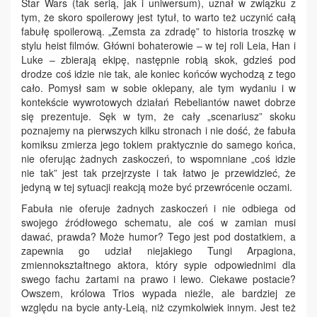
Star Wars (tak serią, jak i uniwersum), uznał w związku z
tym, że skoro spoilerowy jest tytuł, to warto też uczynić całą
fabułę spoilerową. „Zemsta za zdradę” to historia troszkę w
stylu heist filmów. Główni bohaterowie – w tej roli Leia, Han i
Luke – zbierają ekipę, następnie robią skok, gdzieś pod
drodze coś idzie nie tak, ale koniec końców wychodzą z tego
cało. Pomysł sam w sobie oklepany, ale tym wydaniu i w
kontekście wywrotowych działań Rebeliantów nawet dobrze
się prezentuje. Sęk w tym, że cały „scenariusz” skoku
poznajemy na pierwszych kilku stronach i nie dość, że fabuła
komiksu zmierza jego tokiem praktycznie do samego końca,
nie oferując żadnych zaskoczeń, to wspomniane „coś idzie
nie tak” jest tak przejrzyste i tak łatwo je przewidzieć, że
jedyną w tej sytuacji reakcją może być przewrócenie oczami.
Fabuła nie oferuje żadnych zaskoczeń i nie odbiega od
swojego źródłowego schematu, ale coś w zamian musi
dawać, prawda? Może humor? Tego jest pod dostatkiem, a
zapewnia go udział niejakiego Tungi Arpagiona,
zmiennokształtnego aktora, który sypie odpowiednimi dla
swego fachu żartami na prawo i lewo. Ciekawe postacie?
Owszem, królowa Trios wypada nieźle, ale bardziej ze
względu na bycie anty-Leią, niż czymkolwiek innym. Jest też