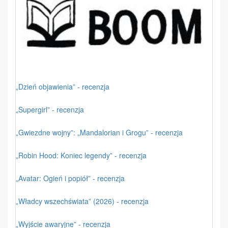
„Dzień objawienia” - recenzja
„Supergirl” - recenzja
„Gwiezdne wojny”: „Mandalorian i Grogu” - recenzja
„Robin Hood: Koniec legendy” - recenzja
„Avatar: Ogień i popiół” - recenzja
„Władcy wszechświata” (2026) - recenzja
„Wyjście awaryjne” - recenzja