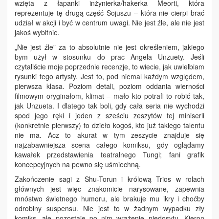
wzięta z łapanki inżynierka/hakerka Meorti, która
reprezentuje tę drugą część Sojuszu – która nie cierpi brać
udział w akcji i być w centrum uwagi. Nie jest źle, ale nie jest
jakoś wybitnie.
„Nie jest źle” za to absolutnie nie jest określeniem, jakiego
bym użył w stosunku do prac Angela Unzuety. Jeśli
czytaliście moje poprzednie recenzje, to wiecie, jak uwielbiam
rysunki tego artysty. Jest to, pod niemal każdym względem,
pierwsza klasa. Poziom detali, poziom oddania wierności
filmowym oryginałom, klimat – mało kto potrafi to robić tak,
jak Unzueta. I dlatego tak boli, gdy cała seria nie wychodzi
spod jego ręki i jeden z sześciu zeszytów tej miniserii
(konkretnie pierwszy) to dzieło kogoś, kto już takiego talentu
nie ma. Acz to akurat w tym zeszycie znajduje się
najzabawniejsza scena całego komiksu, gdy oglądamy
kawałek przedstawienia teatralnego Tungi; fani grafik
koncepcyjnych na pewno się uśmiechną.
Zakończenie sagi z Shu-Torun i królową Trios w rolach
głównych jest więc znakomicie narysowane, zapewnia
mnóstwo świetnego humoru, ale brakuje mu ikry i choćby
odrobiny suspensu. Nie jest to w żadnym wypadku zły
komiks, ale pozostaje po nim wrażenie niedosytu. Kieron