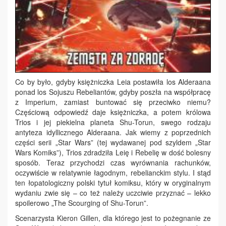
Co by było, gdyby księżniczka Leia postawiła los Alderaana
ponad los Sojuszu Rebeliantów, gdyby poszła na współpracę
z Imperium, zamiast buntować się przeciwko niemu?
Częściową odpowiedź daje księżniczka, a potem królowa
Trios i jej piekielna planeta Shu-Torun, swego rodzaju
antyteza idyllicznego Alderaana. Jak wiemy z poprzednich
części serii „Star Wars” (tej wydawanej pod szyldem „Star
Wars Komiks”), Trios zdradziła Leię i Rebelię w dość bolesny
sposób. Teraz przychodzi czas wyrównania rachunków,
oczywiście w relatywnie łagodnym, rebelianckim stylu. I stąd
ten łopatologiczny polski tytuł komiksu, który w oryginalnym
wydaniu zwie się – co też należy uczciwie przyznać – lekko
spoilerowo „The Scourging of Shu-Torun”.
Scenarzysta Kieron Gillen, dla którego jest to pożegnanie ze