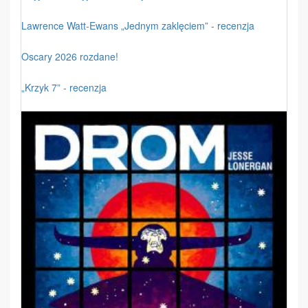
Lawrence Watt-Ewans „Jednym zaklęciem” - recenzja
Oscary 2026 rozdane!
„Krzyk 7” - recenzja