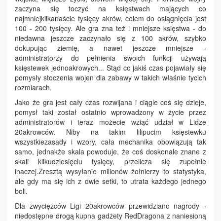
zaczyna się toczyć na księstwach mających co
najmniejkilkanaście tysięcy akrów, celem do osiągnięcia jest
100 - 200 tysięcy. Ale gra zna też i mniejsze księstwa - do
niedawna jeszcze zaczynało się z 100 akrów, szybko
dokupując ziemię, a nawet jeszcze mniejsze -
administratorzy do pełnienia swoich funkcji używają
księstewek jednoakrowych... Stąd co jakiś czas pojawiały się
pomysły stoczenia wojen dla zabawy w takich właśnie tycich
rozmiarach.
Jako że gra jest cały czas rozwijana i ciągle coś się dzieje,
pomysł taki został ostatnio wprowadzony w życie przez
administratorów i teraz możecie wziąć udział w Lidze
20akrowców. Niby na takim lilipucim księstewku
wszystkiezasady i wzory, cała mechanika obowiązują tak
samo, jednakże skala powoduje, że coś doskonale znane z
skali kilkudziesięciu tysięcy, przelicza się zupełnie
inaczej.Zresztą wysyłanie milionów żołnierzy to statystyka,
ale gdy ma się ich z dwie setki, to utrata każdego jednego
boli.
Dla zwycięzców Ligi 20akrowców przewidziano nagrody -
niedostępne drogą kupna gadżety RedDragona z naniesioną