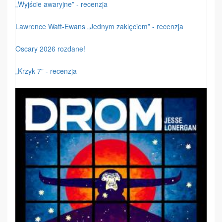
„Wyjście awaryjne” - recenzja
Lawrence Watt-Ewans „Jednym zaklęciem” - recenzja
Oscary 2026 rozdane!
„Krzyk 7” - recenzja