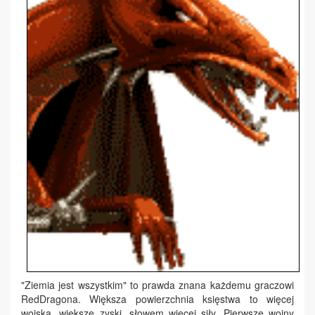
"Ziemia jest wszystkim" to prawda znana każdemu graczowi
RedDragona. Większa powierzchnia księstwa to więcej
wojska, większe zyski, słowem więcej siły. Pierwsze wojny