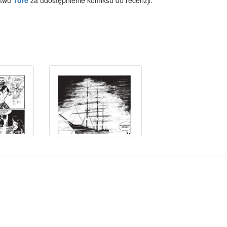
ctwu
Tore
za udostępnienie komiksu do recenzji.