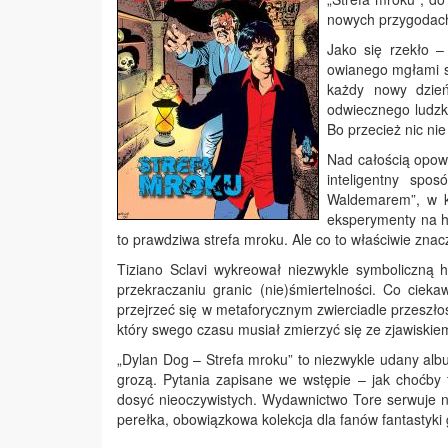
nowych przygodach
Jako się rzekło 
owianego mgłami sz
każdy nowy dzień
odwiecznego ludzk
Bo przecież nic ni
Nad całością opowi
inteligentny spo
Waldemarem”, w k
eksperymenty na h
to prawdziwa strefa mroku. Ale co to właściwie znac
Tiziano Sclavi wykreował niezwykle symboliczną h
przekraczaniu granic (nie)śmiertelności. Co cie
przejrzeć się w metaforycznym zwierciadle przeszłośc
który swego czasu musiał zmierzyć się ze zjawiski
„Dylan Dog – Strefa mroku” to niezwykle udany alb
grozą. Pytania zapisane we wstępie – jak choćby 
dosyć nieoczywistych. Wydawnictwo Tore serwuje n
perełka, obowiązkowa kolekcja dla fanów fantastyki 