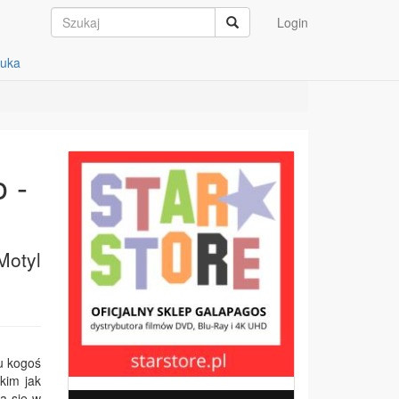
Login
auka
 -
Motyl
u kogoś
kim jak
ia się w