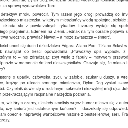
 za sprawą wydawnictwa Tore.
– detektyw mroku powrócił. Tym razem jego drogi prowadzą do Inv
kockiego miasteczka, w którym mieszkańcy wiodą spokojne, sielskie ż
 składa się z powtarzalnych rytuałów. Inverary wydaje się speł
iego pragnienia, Edenem na Ziemi. Jednak na tym obrazie pojawia si
e trwa wiecznie, prawda? Nawet – a może zwłaszcza – śmierć.
eści unosi się duch i dziedzictwo Edgara Allana Poe. Tiziano Sclavi 
sób nawiązał do treści opowiadania „Prawdziwy opis wypadku 
tórym to – nie zdradzając zbyt wiele z fabuły – motywem przewo
ipnozie w momencie śmierci nieszczęśników. Okazuje się, że miasto I
zy?
istorię o upadku człowieka, życiu w żałobie, szukaniu duszy, a wre
kawe, krążąc po ulicach sennego miasteczka, Dylan Dog zyskał szan
i. Czytelnik dowie się o rodzinnym sekrecie i niezwykłej misji ojca de
em przekraczającym racjonalne narzędzia poznania.
um, w którym czarny, niekiedy smolisty wręcz humor miesza się z aute
to, czy śmierć jest ostatecznym końcem? – doczekały się odpowiedz
am obecnie naprawdę wartościowe historie z bestsellerowej serii. Pr
grozy.