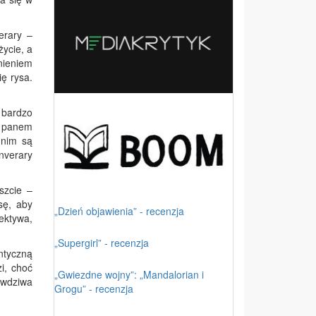
erary –
ycie, a
nieniem
ę rysa.
w bardzo
z panem
dnim są
nverary
szcie –
sę, aby
„Dzień objawienia” - recenzja
tektywa,
„Supergirl” - recenzja
ntyczną
i, choć
„Gwiezdne wojny”: „Mandalorian i
awdziwa
Grogu” - recenzja