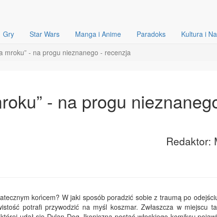
Gry
Star Wars
Manga i Anime
Paradoks
Kultura i N
fa mroku” - na progu nieznanego - recenzja
roku” - na progu nieznanego
Redaktor: 
statecznym końcem? W jaki sposób poradzić sobie z traumą po odejści
wistość potrafi przywodzić na myśl koszmar. Zwłaszcza w miejscu ta
 której udał się Dylan Dog. Ikoniczna postać włoskiego komiksu pojaw