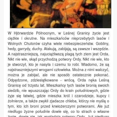
W Hjörwardzie Północnym, w Leśnej Granicy życie jest
ciężkie i okrutne. Na mieszkańców nieprzebytych lasów i
Wolnych Chutorów czyha wiele niebezpieczeństw. Gobliny,
hedy, garrydy, duchy. Atakują, zabijają, są zawsze i wszędzie.
A najstraszniejszą, najuciążliwszą plagą tych ziem jest Orda.
Nikt nie wie, skąd przychodzą potwory Ordy. Nikt nie wie, kto
je stworzył, kto je nasyła i czemu to robi. Wiadomo, że są
najstraszniejszymi wrogami człowieka. Można z nimi walczyć,
można je zabijać, ale nie sposób ostatecznie pokonać.
Odpędzone, zdziesiątkowane - wrócą. Orda nęka Leśną
Granicę od trzystu lat. Mieszkańcy tych lasów bronią swoich
siedzib, nie wpuszczając Ordy do krain południowych, gdzie
żyje się łatwiej, gdzie mieszka król i czarodzieje, kupcy i
żołnierze, a także zwykli zjadacze chleba, którzy nie myślą o
tym, kto ich broni przed krwiożerczymi potworami. Ale już
niedługo żyzne południe dowie się, co to strach o własne
życie, dowie się, jak wyglądają potwory Ordy. Już niedługo