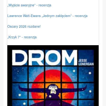
„Wyjście awaryjne” - recenzja
Lawrence Watt-Ewans „Jednym zaklęciem” - recenzja
Oscary 2026 rozdane!
„Krzyk 7” - recenzja