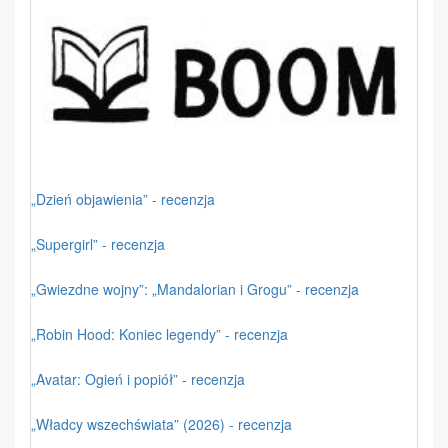
„Dzień objawienia” - recenzja
„Supergirl” - recenzja
„Gwiezdne wojny”: „Mandalorian i Grogu” - recenzja
„Robin Hood: Koniec legendy” - recenzja
„Avatar: Ogień i popiół” - recenzja
„Władcy wszechświata” (2026) - recenzja