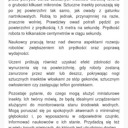
o grubości kilkuset mikronów. Sztuczne insekty poruszają się
po jej powierzchni tak samo, jak owady z gatunku
nartnikowatych. Robią to jednak, przynajmniej na razie,
znacznie wolniej. Prawdziwy owad potrafi pędzić po
powierzchni z prędkością 1,5 metra na sekundę. Prędkość
robota to kilkanaście centymetrów w ciągu sekundy.
Naukowcy pracują teraz nad dwoma aspektami rozwoju
robotów: zwiększeniem ich prędkości oraz poprawą
wydajności.
Uczeni próbują również uzyskać efekt zdolności do
wynurzenia się na powierzchnię, gdy roboty zostaną
zanurzone przez wiatr lub deszcz, pokrywając nogi
sztucznych insektów włoskami ze stóp gekonów, sztucznym
owłosieniem czy zastępując teflon goreteksem.
Pozostaje pytanie, do czego mogą służyć miniaturowe
insekty. Ich twórcy mówią, że będą idealnymi urządzeniami
służącymi do monitorowania stanu środowisk wodnych.
Mogą poruszać się po spokojnych akwenach o minimalnej
głębokości i, po wyposażeniu w odpowiednie czujniki,
informować naukowców o ich stanie. Przydadzą się też
w wielu innych miejscach, do których jest utrudniony dostęp.