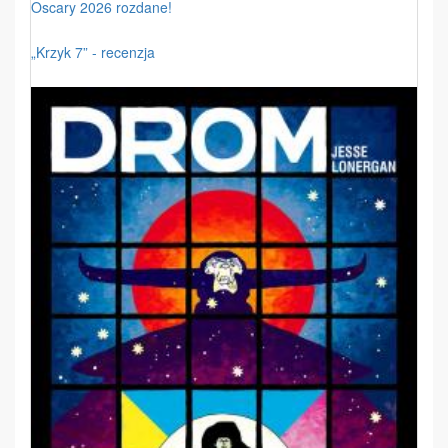
Oscary 2026 rozdane!
„Krzyk 7” - recenzja