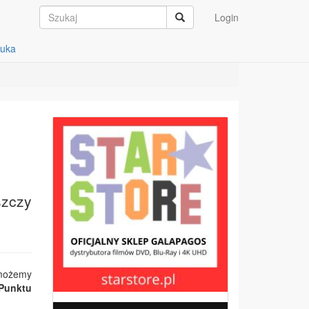
Login
auka
szczy
możemy
Punktu