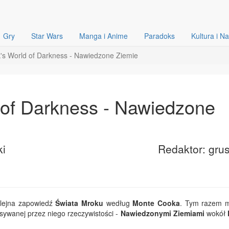
Gry
Star Wars
Manga i Anime
Paradoks
Kultura i N
's World of Darkness - Nawiedzone Ziemie
 of Darkness - Nawiedzone
ki
Redaktor: gru
olejna zapowiedź
Świata Mroku
według
Monte Cooka
. Tym razem 
isywanej przez niego rzeczywistości -
Nawiedzonymi Ziemiami
wokół