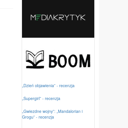
„Dzień objawienia” - recenzja
„Supergirl” - recenzja
„Gwiezdne wojny”: „Mandalorian i
Grogu” - recenzja