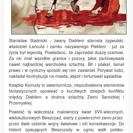
Stanisław Stadnicki - zwany Diabłem starosta zygwulski,
właściciel Łańcuta i zamku nazywanego Piekłem - już za
życia był legendą. Powiadano, że zaprzedał duszę czartowi.
Za nic miał wszelkie granice i pozory, jakie zachowywała
nawet najbardziej warcholska szlachta. Bił i płakał, łamał
prawo i w cyniczny sposób się nim zasłaniał. Porywał ludzi,
nakładał kontrybucje na miasta, więził i torturował sąsiadów.
Książka Komudy to awanturnicza, niepozbawiona elementów
fantastycznych opowieść o burzliwych dziejach konfliktu
między Diabłem a drobna szlachtą Ziemi Sanockiej i
Przemyskiej.
Powieść ta wskrzesza malowniczy świat XVII-wiecznych,
wielokulturowych Bieszczad, starty z powierzchni ziemi przez
przez dwie ostatnie wojny światowe i ich konsekwencje. Do
historii opisujących Bieszczady w ogniu walk polsko-