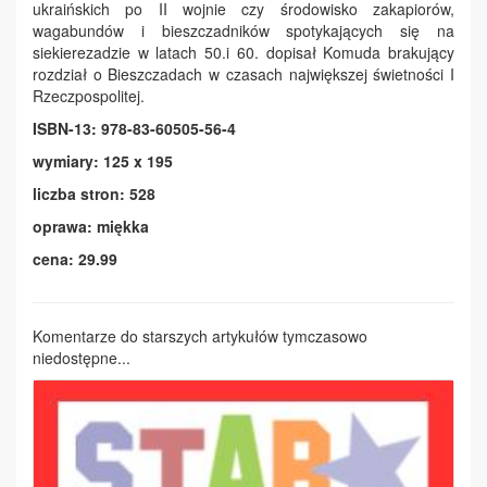
ukraińskich po II wojnie czy środowisko zakapiorów,
wagabundów i bieszczadników spotykających się na
siekierezadzie w latach 50.i 60. dopisał Komuda brakujący
rozdział o Bieszczadach w czasach największej świetności I
Rzeczpospolitej.
ISBN-13: 978-83-60505-56-4
wymiary: 125 x 195
liczba stron: 528
oprawa: miękka
cena: 29.99
Komentarze do starszych artykułów tymczasowo
niedostępne...