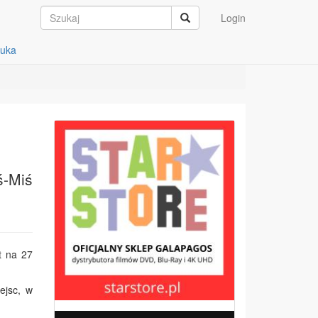
Login
auka
ś-Miś
t na 27
ejsc, w