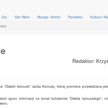
Gry
Star Wars
Manga i Anime
Paradoks
Kultura i N
nline
ne
Redaktor: Krzy
ce "Diabeł łańcucki" Jacka Komudy, której premiera przewidziana jes
leźć sporo informacji na temat bohaterów "Diabła łańcuckiego", mi
tworu.