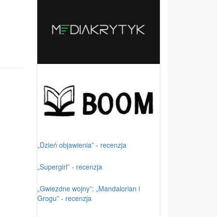
„Dzień objawienia” - recenzja
„Supergirl” - recenzja
„Gwiezdne wojny”: „Mandalorian i
Grogu” - recenzja