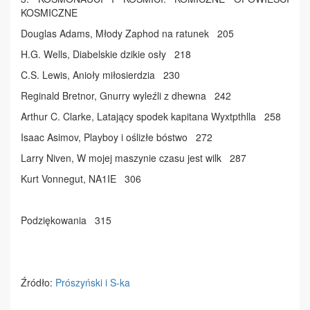
KOSMICZNE
Douglas Adams, Młody Zaphod na ratunek 205
H.G. Wells, Diabelskie dzikie osły 218
C.S. Lewis, Anioły miłosierdzia 230
Reginald Bretnor, Gnurry wyleźli z dhewna 242
Arthur C. Clarke, Latający spodek kapitana Wyxtpthlla 258
Isaac Asimov, Playboy i oślizłe bóstwo 272
Larry Niven, W mojej maszynie czasu jest wilk 287
Kurt Vonnegut, NA1IE 306
Podziękowania 315
Źródło:
Prószyński i S-ka