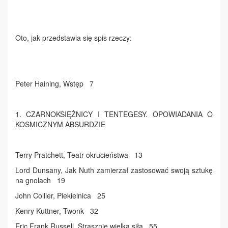
Oto, jak przedstawia się spis rzeczy:
Peter Haining, Wstęp 7
1. CZARNOKSIĘŻNICY I TENTEGESY. OPOWIADANIA O
KOSMICZNYM ABSURDZIE
Terry Pratchett, Teatr okrucieństwa 13
Lord Dunsany, Jak Nuth zamierzał zastosować swoją sztukę
na gnolach 19
John Collier, Piekielnica 25
Kenry Kuttner, Twonk 32
Eric Frank Russell, Strasznie wielka siła 55