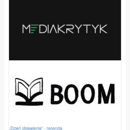
„Dzień objawienia” - recenzja