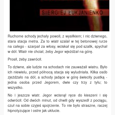
Ruchome schody jechały powoli, z wysiłkiem; i nic dziwnego,
stara stacja metra. Za to wiatr szalał w tej betonowej rurze
na całego - szarpał za włosy, wciskał się pod szalik, spychał
w dół. Wiatr nie chciał, żeby Jegor wjeżdżał na górę.
Prosił, żeby zawrócił.
To dziwne, ale ludzie na schodach nie zauważali wiatru. Było
ich niewielu, przed północą stacja się wyludniała. Kilka osób
zjeżdżało na dół, a schody jadące w górę świeciły pustką -
jedna osoba przed Jegorem, dwie czy trzy z tyłu; to
wszystko.
No i jeszcze wiatr. Jegor wcisnął ręce do kieszeni i się
odwrócił. Od dwóch minut, od chwili gdy wyszedł z pociągu,
czuł na sobie czyjeś spojrzenie. To nie było straszne, raczej
hipnotyzujące i ostre jak ukłucie.