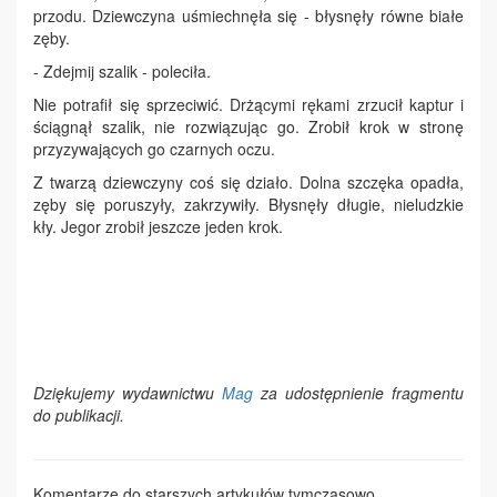
przodu. Dziewczyna uśmiechnęła się - błysnęły równe białe
zęby.
- Zdejmij szalik - poleciła.
Nie potrafił się sprzeciwić. Drżącymi rękami zrzucił kaptur i
ściągnął szalik, nie rozwiązując go. Zrobił krok w stronę
przyzywających go czarnych oczu.
Z twarzą dziewczyny coś się działo. Dolna szczęka opadła,
zęby się poruszyły, zakrzywiły. Błysnęły długie, nieludzkie
kły. Jegor zrobił jeszcze jeden krok.
Dziękujemy wydawnictwu
Mag
za udostępnienie fragmentu
do publikacji.
Komentarze do starszych artykułów tymczasowo