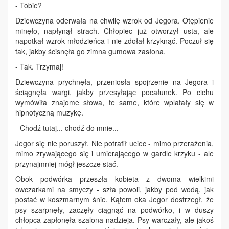
- Tobie?
Dziewczyna oderwała na chwilę wzrok od Jegora. Otępienie
minęło, napłynął strach. Chłopiec już otworzył usta, ale
napotkał wzrok młodzieńca i nie zdołał krzyknąć. Poczuł się
tak, jakby ścisnęła go zimna gumowa zasłona.
- Tak. Trzymaj!
Dziewczyna prychnęła, przeniosła spojrzenie na Jegora i
ściągnęła wargi, jakby przesyłając pocałunek. Po cichu
wymówiła znajome słowa, te same, które wplatały się w
hipnotyczną muzykę.
- Chodź tutaj... chodź do mnie...
Jegor się nie poruszył. Nie potrafił uciec - mimo przerażenia,
mimo zrywającego się i umierającego w gardle krzyku - ale
przynajmniej mógł jeszcze stać.
Obok podwórka przeszła kobieta z dwoma wielkimi
owczarkami na smyczy - szła powoli, jakby pod wodą, jak
postać w koszmarnym śnie. Kątem oka Jegor dostrzegł, że
psy szarpnęły, zaczęły ciągnąć na podwórko, i w duszy
chłopca zapłonęła szalona nadzieja. Psy warczały, ale jakoś