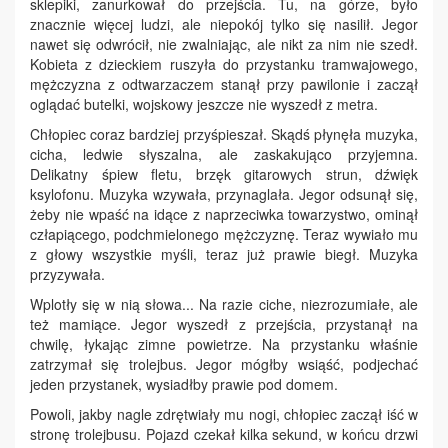
sklepiki, zanurkował do przejścia. Tu, na górze, było
znacznie więcej ludzi, ale niepokój tylko się nasilił. Jegor
nawet się odwrócił, nie zwalniając, ale nikt za nim nie szedł.
Kobieta z dzieckiem ruszyła do przystanku tramwajowego,
mężczyzna z odtwarzaczem stanął przy pawilonie i zaczął
oglądać butelki, wojskowy jeszcze nie wyszedł z metra.
Chłopiec coraz bardziej przyśpieszał. Skądś płynęła muzyka,
cicha, ledwie słyszalna, ale zaskakująco przyjemna.
Delikatny śpiew fletu, brzęk gitarowych strun, dźwięk
ksylofonu. Muzyka wzywała, przynaglała. Jegor odsunął się,
żeby nie wpaść na idące z naprzeciwka towarzystwo, ominął
człapiącego, podchmielonego mężczyznę. Teraz wywiało mu
z głowy wszystkie myśli, teraz już prawie biegł. Muzyka
przyzywała.
Wplotły się w nią słowa... Na razie ciche, niezrozumiałe, ale
też mamiące. Jegor wyszedł z przejścia, przystanął na
chwilę, łykając zimne powietrze. Na przystanku właśnie
zatrzymał się trolejbus. Jegor mógłby wsiąść, podjechać
jeden przystanek, wysiadłby prawie pod domem.
Powoli, jakby nagle zdrętwiały mu nogi, chłopiec zaczął iść w
stronę trolejbusu. Pojazd czekał kilka sekund, w końcu drzwi