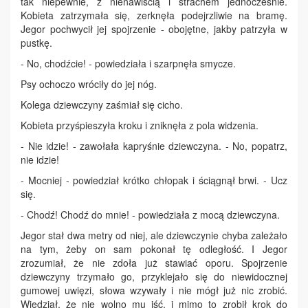
tak niepewnie, z nienawiścią i strachem jednocześnie.
Kobieta zatrzymała się, zerknęła podejrzliwie na bramę.
Jegor pochwycił jej spojrzenie - obojętne, jakby patrzyła w
pustkę.
- No, chodźcie! - powiedziała i szarpnęła smycze.
Psy ochoczo wróciły do jej nóg.
Kolega dziewczyny zaśmiał się cicho.
Kobieta przyśpieszyła kroku i zniknęła z pola widzenia.
- Nie idzie! - zawołała kapryśnie dziewczyna. - No, popatrz,
nie idzie!
- Mocniej - powiedział krótko chłopak i ściągnął brwi. - Ucz
się.
- Chodź! Chodź do mnie! - powiedziała z mocą dziewczyna.
Jegor stał dwa metry od niej, ale dziewczynie chyba zależało
na tym, żeby on sam pokonał tę odległość. I Jegor
zrozumiał, że nie zdoła już stawiać oporu. Spojrzenie
dziewczyny trzymało go, przyklejało się do niewidocznej
gumowej uwięzi, słowa wzywały i nie mógł już nic zrobić.
Wiedział, że nie wolno mu iść, i mimo to zrobił krok do