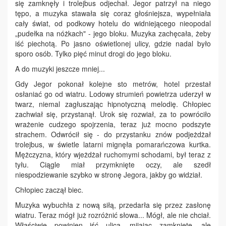
się zamknęły i trolejbus odjechał. Jegor patrzył na niego
tępo, a muzyka stawała się coraz głośniejsza, wypełniała
cały świat, od podkowy hotelu do widniejącego nieopodal
„pudełka na nóżkach" - jego bloku. Muzyka zachęcała, żeby
iść piechotą. Po jasno oświetlonej ulicy, gdzie nadal było
sporo osób. Tylko pięć minut drogi do jego bloku.
A do muzyki jeszcze mniej...
Gdy Jegor pokonał kolejne sto metrów, hotel przestał
osłaniać go od wiatru. Lodowy strumień powietrza uderzył w
twarz, niemal zagłuszając hipnotyczną melodię. Chłopiec
zachwiał się, przystanął. Urok się rozwiał, za to powróciło
wrażenie cudzego spojrzenia, teraz już mocno podszyte
strachem. Odwrócił się - do przystanku znów podjeżdżał
trolejbus, w świetle latarni mignęła pomarańczowa kurtka.
Mężczyzna, który wjeżdżał ruchomymi schodami, był teraz z
tyłu. Ciągle miał przymknięte oczy, ale szedł
niespodziewanie szybko w stronę Jegora, jakby go widział.
Chłopiec zaczął biec.
Muzyka wybuchła z nową siłą, przedarła się przez zasłonę
wiatru. Teraz mógł już rozróżnić słowa... Mógł, ale nie chciał.
Właściwie powinien iść ulicą, mijając zamknięte, ale