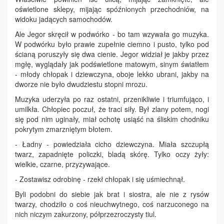
oświetlone sklepy, mijając spóźnionych przechodniów, na
widoku jadących samochodów.
Ale Jegor skręcił w podwórko - bo tam wzywała go muzyka.
W podwórku było prawie zupełnie ciemno i pusto, tylko pod
ścianą poruszyły się dwa cienie. Jegor widział je jakby przez
mgłę, wyglądały jak podświetlone matowym, sinym światłem
- młody chłopak i dziewczyna, oboje lekko ubrani, jakby na
dworze nie było dwudziestu stopni mrozu.
Muzyka uderzyła po raz ostatni, przenikliwie i triumfująco, i
umilkła. Chłopiec poczuł, że traci siły. Był zlany potem, nogi
się pod nim uginały, miał ochotę usiąść na śliskim chodniku
pokrytym zmarzniętym błotem.
- Ładny - powiedziała cicho dziewczyna. Miała szczupłą
twarz, zapadnięte policzki, bladą skórę. Tylko oczy żyły:
wielkie, czarne, przyzywające.
- Zostawisz odrobinę - rzekł chłopak i się uśmiechnął.
Byli podobni do siebie jak brat i siostra, ale nie z rysów
twarzy, chodziło o coś nieuchwytnego, coś narzuconego na
nich niczym zakurzony, półprzezroczysty tiul.