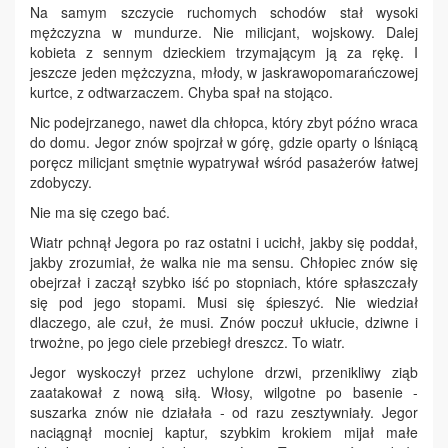
Na samym szczycie ruchomych schodów stał wysoki
mężczyzna w mundurze. Nie milicjant, wojskowy. Dalej
kobieta z sennym dzieckiem trzymającym ją za rękę. I
jeszcze jeden mężczyzna, młody, w jaskrawopomarańczowej
kurtce, z odtwarzaczem. Chyba spał na stojąco.
Nic podejrzanego, nawet dla chłopca, który zbyt późno wraca
do domu. Jegor znów spojrzał w górę, gdzie oparty o lśniącą
poręcz milicjant smętnie wypatrywał wśród pasażerów łatwej
zdobyczy.
Nie ma się czego bać.
Wiatr pchnął Jegora po raz ostatni i ucichł, jakby się poddał,
jakby zrozumiał, że walka nie ma sensu. Chłopiec znów się
obejrzał i zaczął szybko iść po stopniach, które spłaszczały
się pod jego stopami. Musi się śpieszyć. Nie wiedział
dlaczego, ale czuł, że musi. Znów poczuł ukłucie, dziwne i
trwożne, po jego ciele przebiegł dreszcz. To wiatr.
Jegor wyskoczył przez uchylone drzwi, przenikliwy ziąb
zaatakował z nową siłą. Włosy, wilgotne po basenie -
suszarka znów nie działała - od razu zesztywniały. Jegor
naciągnął mocniej kaptur, szybkim krokiem mijał małe