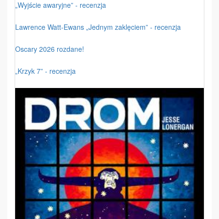
„Wyjście awaryjne” - recenzja
Lawrence Watt-Ewans „Jednym zaklęciem” - recenzja
Oscary 2026 rozdane!
„Krzyk 7” - recenzja