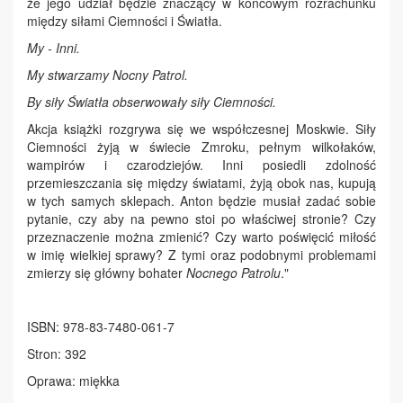
że jego udział będzie znaczący w końcowym rozrachunku
między siłami Ciemności i Światła.
My - Inni.
My stwarzamy Nocny Patrol.
By siły Światła obserwowały siły Ciemności.
Akcja książki rozgrywa się we współczesnej Moskwie. Siły
Ciemności żyją w świecie Zmroku, pełnym wilkołaków,
wampirów i czarodziejów. Inni posiedli zdolność
przemieszczania się między światami, żyją obok nas, kupują
w tych samych sklepach. Anton będzie musiał zadać sobie
pytanie, czy aby na pewno stoi po właściwej stronie? Czy
przeznaczenie można zmienić? Czy warto poświęcić miłość
w imię wielkiej sprawy? Z tymi oraz podobnymi problemami
zmierzy się główny bohater
Nocnego Patrolu
."
ISBN: 978-83-7480-061-7
Stron: 392
Oprawa: miękka