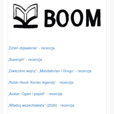
„Dzień objawienia” - recenzja
„Supergirl” - recenzja
„Gwiezdne wojny”: „Mandalorian i Grogu” - recenzja
„Robin Hood: Koniec legendy” - recenzja
„Avatar: Ogień i popiół” - recenzja
„Władcy wszechświata” (2026) - recenzja