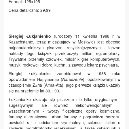
Format: 125x195
Cena detaliczna: 29,99
Siergiej Łukjanienko
(urodzony
11 kwietnia 1968 r. w
Kazachstanie, teraz mieszkający w Moskwie) jest obecnie
najpopularniejszym pisarzem rosyjskojęzycznym - łączne
nakłady jego książek przekroczyły milion egzemplarzy.
Prywatnie przemiły człowiek, miłośnik gier komputerowych,
muzyki rockowej i dobrej kuchni, z zawodu lekarz psychiatra,
Siergiej Łukjanienko zadebiutował w 1988 roku
opowiadaniem Нарушение (
Naruszenie
), opublikowanym w
czasopiśmie Zаria (Ałma-Ata), jego pierwsze książki ukazały
się na przełomie lat 80. i 90.
Łukjanienko okazuje się pisarzem nie tylko oryginalnym i
sugestywnym, ale również niekonwencjonalnym i
wszechstronnym - tworzy filozoficzne opery kosmiczne,
fantasy alternatywną, urban fantasy z pogranicza horroru,
powieści s-f z odcieniem kryminalnym, science fiction o
zacięciu moralizatorsko-refleksyjnym, a także cyberpunk z