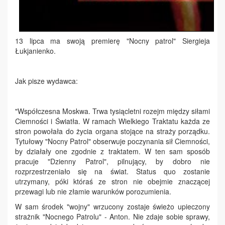
13 lipca ma swoją premierę "Nocny patrol" Siergieja
Łukjanienko.
Jak pisze wydawca:
"Współczesna Moskwa. Trwa tysiącletni rozejm między siłami
Ciemności i Światła. W ramach Wielkiego Traktatu każda ze
stron powołała do życia organa stojące na straży porządku.
Tytułowy "Nocny Patrol" obserwuje poczynania sił Ciemności,
by działały one zgodnie z traktatem. W ten sam sposób
pracuje "Dzienny Patrol", pilnujący, by dobro nie
rozprzestrzeniało się na świat. Status quo zostanie
utrzymany, póki któraś ze stron nie obejmie znaczącej
przewagi lub nie złamie warunków porozumienia.
W sam środek "wojny" wrzucony zostaje świeżo upieczony
strażnik "Nocnego Patrolu" - Anton. Nie zdaje sobie sprawy,