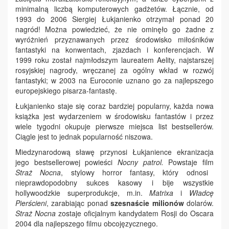
minimalną liczbą komputerowych gadżetów. Łącznie, od
1993 do 2006 Siergiej Łukjanienko otrzymał ponad 20
nagród! Można powiedzieć, że nie ominęło go żadne z
wyróżnień przyznawanych przez środowisko miłośników
fantastyki na konwentach, zjazdach i konferencjach. W
1999 roku został najmłodszym laureatem Aelity, najstarszej
rosyjskiej nagrody, wręczanej za ogólny wkład w rozwój
fantastyki; w 2003 na Euroconie uznano go za najlepszego
europejskiego pisarza-fantastę.
Łukjanienko staje się coraz bardziej popularny, każda nowa
książka jest wydarzeniem w środowisku fantastów i przez
wiele tygodni okupuje pierwsze miejsca list bestsellerów.
Ciągle jest to jednak popularność niszowa.
Miedzynarodową sławę przynosi Łukjanience ekranizacja
jego bestsellerowej powieści
Nocny patrol.
Powstaje
film
Straż Nocna
, stylowy horror fantasy, który odnosi
nieprawdopodobny sukces kasowy i bije wszystkie
hollywoodzkie superprodukcje, m.in.
Matrixa
i
Władcę
Pierścieni
, zarabiając ponad
szesnaście milionów
dolarów.
Straż Nocna
zostaje oficjalnym kandydatem Rosji do Oscara
2004 dla najlepszego filmu obcojęzycznego.