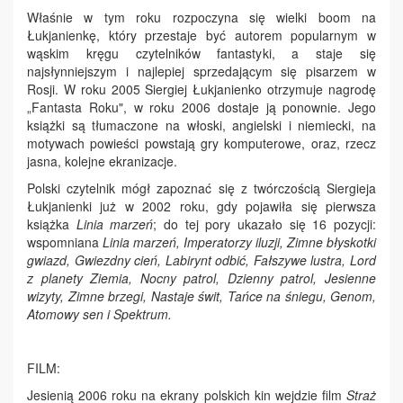
Właśnie w tym roku rozpoczyna się wielki boom na
Łukjanienkę, który przestaje być autorem popularnym w
wąskim kręgu czytelników fantastyki, a staje się
najsłynniejszym i najlepiej sprzedającym się pisarzem w
Rosji. W roku 2005 Siergiej Łukjanienko otrzymuje nagrodę
„Fantasta Roku", w roku 2006 dostaje ją ponownie. Jego
książki są tłumaczone na włoski, angielski i niemiecki, na
motywach powieści powstają gry komputerowe, oraz, rzecz
jasna, kolejne ekranizacje.
Polski czytelnik mógł zapoznać się z twórczością Siergieja
Łukjanienki już w 2002 roku, gdy pojawiła się pierwsza
książka
Linia marzeń
; do tej pory ukazało się 16 pozycji:
wspomniana
Linia marzeń, Imperatorzy iluzji, Zimne błyskotki
gwiazd, Gwiezdny cień, Labirynt odbić, Fałszywe lustra, Lord
z planety Ziemia, Nocny patrol, Dzienny patrol, Jesienne
wizyty, Zimne brzegi, Nastaje świt, Tańce na śniegu, Genom,
Atomowy sen i Spektrum.
FILM:
Jesienią 2006 roku na ekrany polskich kin wejdzie film
Straż