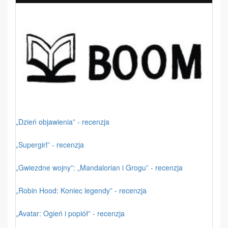
„Dzień objawienia” - recenzja
„Supergirl” - recenzja
„Gwiezdne wojny”: „Mandalorian i Grogu” - recenzja
„Robin Hood: Koniec legendy” - recenzja
„Avatar: Ogień i popiół” - recenzja