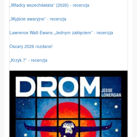
„Władcy wszechświata” (2026) - recenzja
„Wyjście awaryjne” - recenzja
Lawrence Watt-Ewans „Jednym zaklęciem” - recenzja
Oscary 2026 rozdane!
„Krzyk 7” - recenzja