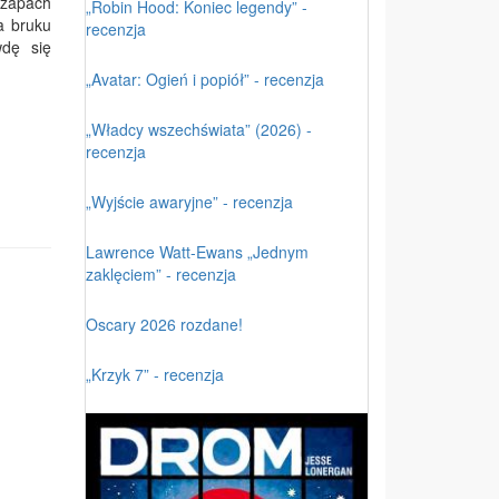
 zapach
„Robin Hood: Koniec legendy” -
a bruku
recenzja
wdę się
„Avatar: Ogień i popiół” - recenzja
„Władcy wszechświata” (2026) -
recenzja
„Wyjście awaryjne” - recenzja
Lawrence Watt-Ewans „Jednym
zaklęciem” - recenzja
Oscary 2026 rozdane!
„Krzyk 7” - recenzja