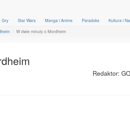
Gry
Star Wars
Manga i Anime
Paradoks
Kultura i N
dheim
W dwie minuty o Mordheim
rdheim
Redaktor: G