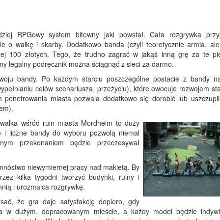
dziej RPGowy system bitewny jaki powstał. Cała rozgrywka prz
e o walkę i skarby. Dodatkowo banda (czyli teoretycznie armia, ale
żej 100 złotych. Tego, że trudno zagrać w jakąś inną grę za te pi
ny legalny podręcznik można ściągnąć z sieci za darmo.
woju bandy. Po każdym starciu poszczególne postacie z bandy na
pełnianiu celów scenariusza, przeżyciu), które owocuje rozwojem stat
m penetrowania miasta pozwala dodatkowo się dorobić lub uszczupli
iem).
walka wśród ruin miasta Mordheim to duży
e i liczne bandy do wyboru pozwolą niemal
łnym przekonaniem będzie przeczesywał
 mnóstwo niewymiernej pracy nad makietą. By
zez kilka tygodni tworzyć budynki, ruiny i
mnią i urozmaica rozgrywkę.
sać, że gra daje satysfakcję dopiero, gdy
na w dużym, dopracowanym mieście, a każdy model będzie indywi