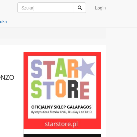
Login
auka
ONZO