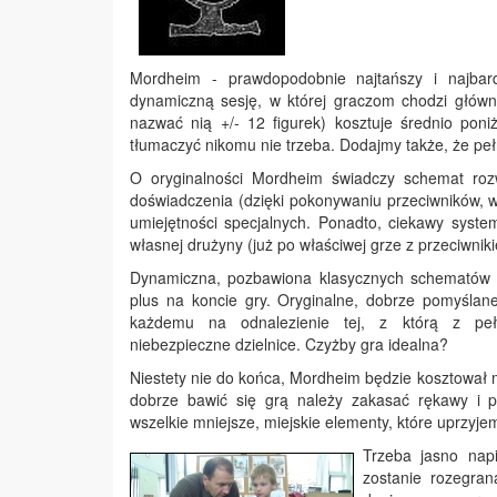
Mordheim - prawdopodobnie najtańszy i najbar
dynamiczną sesję, w której graczom chodzi główni
nazwać nią +/- 12 figurek) kosztuje średnio poni
tłumaczyć nikomu nie trzeba. Dodajmy także, że peł
O oryginalności Mordheim świadczy schemat roz
doświadczenia (dzięki pokonywaniu przeciwników, wy
umiejętności specjalnych. Ponadto, ciekawy syste
własnej drużyny (już po właściwej grze z przeciwnik
Dynamiczna, pozbawiona klasycznych schematów 
plus na koncie gry. Oryginalne, dobrze pomyślan
każdemu na odnalezienie tej, z którą z pe
niebezpieczne dzielnice. Czyżby gra idealna?
Niestety nie do końca, Mordheim będzie kosztował
dobrze bawić się grą należy zakasać rękawy i pr
wszelkie mniejsze, miejskie elementy, które uprzyje
Trzeba jasno napi
zostanie rozegra