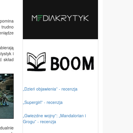
ypomina
 trudno
eniądze
bierają
ystyk i
ć skład
„Dzień objawienia” - recenzja
„Supergirl” - recenzja
„Gwiezdne wojny”: „Mandalorian i
Grogu” - recenzja
dualnie