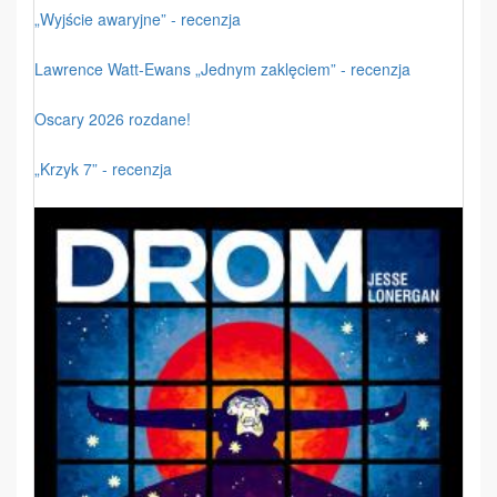
„Wyjście awaryjne” - recenzja
Lawrence Watt-Ewans „Jednym zaklęciem” - recenzja
Oscary 2026 rozdane!
„Krzyk 7” - recenzja