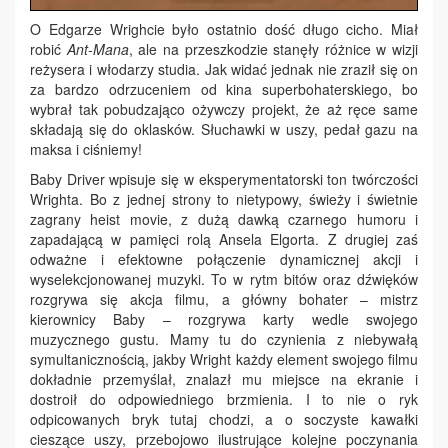
O Edgarze Wrighcie było ostatnio dość długo cicho. Miał
robić
Ant-Mana
, ale na przeszkodzie stanęły różnice w wizji
reżysera i włodarzy studia. Jak widać jednak nie zraził się on
za bardzo odrzuceniem od kina superbohaterskiego, bo
wybrał tak pobudzająco ożywczy projekt, że aż ręce same
składają się do oklasków. Słuchawki w uszy, pedał gazu na
maksa i ciśniemy!
Baby Driver wpisuje się w eksperymentatorski ton twórczości
Wrighta. Bo z jednej strony to nietypowy, świeży i świetnie
zagrany heist movie, z dużą dawką czarnego humoru i
zapadającą w pamięci rolą Ansela Elgorta. Z drugiej zaś
odważne i efektowne połączenie dynamicznej akcji i
wyselekcjonowanej muzyki. To w rytm bitów oraz dźwięków
rozgrywa się akcja filmu, a główny bohater – mistrz
kierownicy Baby – rozgrywa karty wedle swojego
muzycznego gustu. Mamy tu do czynienia z niebywałą
symultanicznością, jakby Wright każdy element swojego filmu
dokładnie przemyślał, znalazł mu miejsce na ekranie i
dostroił do odpowiedniego brzmienia. I to nie o ryk
odpicowanych bryk tutaj chodzi, a o soczyste kawałki
cieszące uszy, przebojowo ilustrujące kolejne poczynania