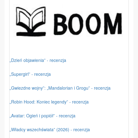
„Dzień objawienia” - recenzja
„Supergirl” - recenzja
„Gwiezdne wojny”: „Mandalorian i Grogu” - recenzja
„Robin Hood: Koniec legendy” - recenzja
„Avatar: Ogień i popiół” - recenzja
„Władcy wszechświata” (2026) - recenzja