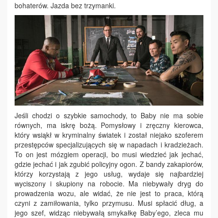
bohaterów. Jazda bez trzymanki.
Jeśli chodzi o szybkie samochody, to Baby nie ma sobie
równych, ma iskrę bożą. Pomysłowy i zręczny kierowca,
który wsiąkł w kryminalny światek i został niejako szoferem
przestępców specjalizujących się w napadach i kradzieżach.
To on jest mózgiem operacji, bo musi wiedzieć jak jechać,
gdzie jechać i jak zgubić policyjny ogon. Z bandy zakapiorów,
którzy korzystają z jego usług, wydaje się najbardziej
wyciszony i skupiony na robocie. Ma niebywały dryg do
prowadzenia wozu, ale widać, że nie jest to praca, którą
czyni z zamiłowania, tylko przymusu. Musi spłacić dług, a
jego szef, widząc niebywałą smykałkę Baby’ego, zleca mu