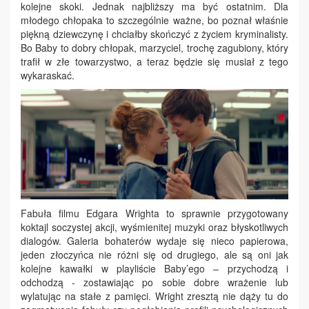
kolejne skoki. Jednak najbliższy ma być ostatnim. Dla
młodego chłopaka to szczególnie ważne, bo poznał właśnie
piękną dziewczynę i chciałby skończyć z życiem kryminalisty.
Bo Baby to dobry chłopak, marzyciel, trochę zagubiony, który
trafił w złe towarzystwo, a teraz będzie się musiał z tego
wykaraskać.
Fabuła filmu Edgara Wrighta to sprawnie przygotowany
koktajl soczystej akcji, wyśmienitej muzyki oraz błyskotliwych
dialogów. Galeria bohaterów wydaje się nieco papierowa,
jeden złoczyńca nie różni się od drugiego, ale są oni jak
kolejne kawałki w playliście Baby’ego – przychodzą i
odchodzą - zostawiając po sobie dobre wrażenie lub
wylatując na stałe z pamięci. Wright zresztą nie dąży tu do