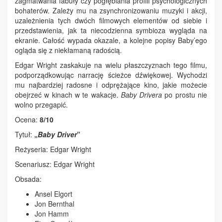
zagmatwania fabuły czy pogłębiania profili psychologicznych
bohaterów. Zależy mu na zsynchronizowaniu muzyki i akcji,
uzależnienia tych dwóch filmowych elementów od siebie i
przedstawienia, jak ta niecodzienna symbioza wygląda na
ekranie. Całość wypada okazale, a kolejne popisy Baby’ego
ogląda się z niekłamaną radością.
Edgar Wright zaskakuje na wielu płaszczyznach tego filmu,
podporządkowując narrację ścieżce dźwiękowej. Wychodzi
mu najbardziej radosne i odprężające kino, jakie możecie
obejrzeć w kinach w te wakacje.
Baby Drivera
po prostu nie
wolno przegapić.
Ocena:
8/10
Tytuł:
„
Baby Driver
”
Reżyseria: Edgar Wright
Scenariusz: Edgar Wright
Obsada:
Ansel Elgort
Jon Bernthal
Jon Hamm