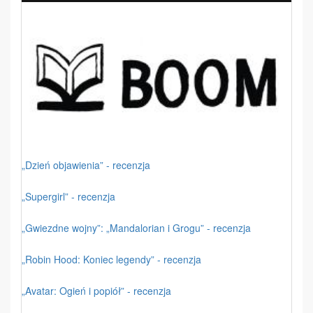
„Dzień objawienia” - recenzja
„Supergirl” - recenzja
„Gwiezdne wojny”: „Mandalorian i Grogu” - recenzja
„Robin Hood: Koniec legendy” - recenzja
„Avatar: Ogień i popiół” - recenzja