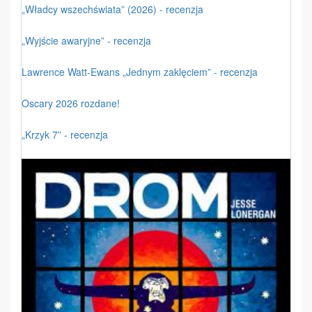
„Władcy wszechświata” (2026) - recenzja
„Wyjście awaryjne” - recenzja
Lawrence Watt-Ewans „Jednym zaklęciem” - recenzja
Oscary 2026 rozdane!
„Krzyk 7” - recenzja